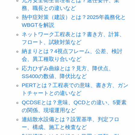
元方安全衛生管理者とは？選任要件、業
務、職長との違いなど
熱中症対策（建設）とは？2025年義務化と
WBGTを解説
ネットワーク工程表とは？書き方、計算、
フロート、試験対策など
納まりとは？4視点フレーム、公差、検討
会、異工種取り合いなど
応力ひずみ曲線とは？見方、降伏点、
SS400の数値、降伏比など
PERTとは？工程表での意味、書き方、ガン
トチャートとの違いなど
QCDSEとは？意味、QCDとの違い、5要素
の関係、現場運用など
連結散水設備とは？設置基準、判定フロ
ー、構成、施工と検査など