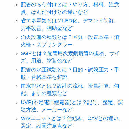
配管のろう付けとは？やり方、材料、注意
点、はんだ付けとの違いなど
省エネ電気とは？LED化、デマンド制御、
力率改善、補助金など
消火設備の種類とは？区分・設置基準・消
火栓・スプリンクラー
SGPとは？配管用炭素鋼鋼管の規格、サイ
ズ、用途、塗装色など
配管の水圧試験とは？目的・試験圧力・手
順・合格基準を解説
雨水排水とは？設計の流れ、流量計算、勾
配、ますの種類など
UVR(不足電圧継電器)とは？記号、整定、試
験方法、メーカーなど
VAVユニットとは？仕組み、CAVとの違い、
選定、設置注意点など