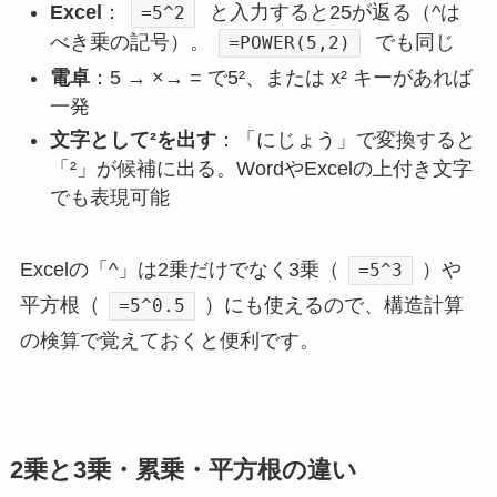
Excel
：
と入力すると25が返る（^は
=5^2
べき乗の記号）。
でも同じ
=POWER(5,2)
電卓
：5 → ×→ = で5²、または x² キーがあれば
一発
文字として²を出す
：「にじょう」で変換すると
「²」が候補に出る。WordやExcelの上付き文字
でも表現可能
Excelの「^」は2乗だけでなく3乗（
）や
=5^3
平方根（
）にも使えるので、構造計算
=5^0.5
の検算で覚えておくと便利です。
2乗と3乗・累乗・平方根の違い