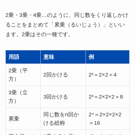
2乗・3乗・4乗…のように、同じ数をくり返しかけ
ることをまとめて「累乗（るいじょう）」といい
ます。2乗はその一種です。
用語
意味
例
2乗（平
2回かける
2²＝2×2＝4
方）
3乗（立
3回かける
2³＝2×2×2＝8
方）
同じ数をn回か
2⁴＝2×2×2×2
累乗
ける総称
＝16