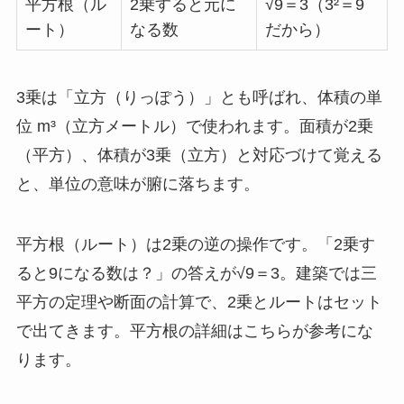
平方根（ル
2乗すると元に
√9＝3（3²＝9
ート）
なる数
だから）
3乗は「立方（りっぽう）」とも呼ばれ、体積の単
位 m³（立方メートル）で使われます。面積が2乗
（平方）、体積が3乗（立方）と対応づけて覚える
と、単位の意味が腑に落ちます。
平方根（ルート）は2乗の逆の操作です。「2乗す
ると9になる数は？」の答えが√9＝3。建築では三
平方の定理や断面の計算で、2乗とルートはセット
で出てきます。平方根の詳細はこちらが参考にな
ります。