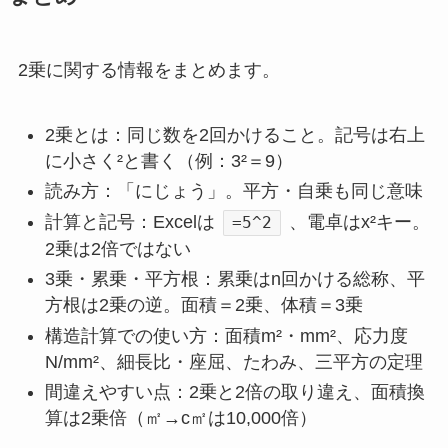
2乗に関する情報をまとめます。
2乗とは：同じ数を2回かけること。記号は右上
に小さく²と書く（例：3²＝9）
読み方：「にじょう」。平方・自乗も同じ意味
計算と記号：Excelは
、電卓はx²キー。
=5^2
2乗は2倍ではない
3乗・累乗・平方根：累乗はn回かける総称、平
方根は2乗の逆。面積＝2乗、体積＝3乗
構造計算での使い方：面積m²・mm²、応力度
N/mm²、細長比・座屈、たわみ、三平方の定理
間違えやすい点：2乗と2倍の取り違え、面積換
算は2乗倍（㎡→c㎡は10,000倍）