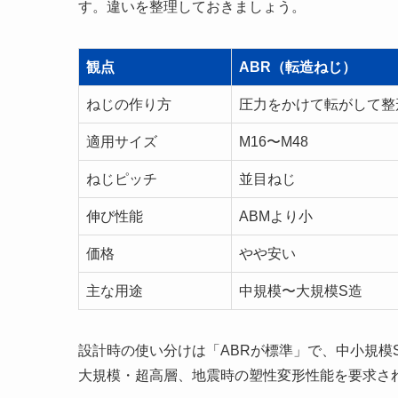
す。違いを整理しておきましょう。
観点
ABR（転造ねじ）
ねじの作り方
圧力をかけて転がして整
適用サイズ
M16〜M48
ねじピッチ
並目ねじ
伸び性能
ABMより小
価格
やや安い
主な用途
中規模〜大規模S造
設計時の使い分けは「ABRが標準」で、中小規模
大規模・超高層、地震時の塑性変形性能を要求さ