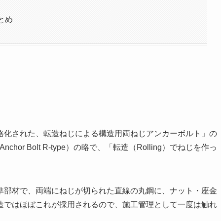
とめ
0で規格化された、転造ねじによる構造用両ねじアンカーボルト」の
は Anchor Bolt R-type）の略で、「転造（Rolling）でねじを作っ
準部材で、両端にねじが切られた直線の丸鋼に、ナット・座金
造ではほぼこれが採用されるので、施工管理として一度は触れ