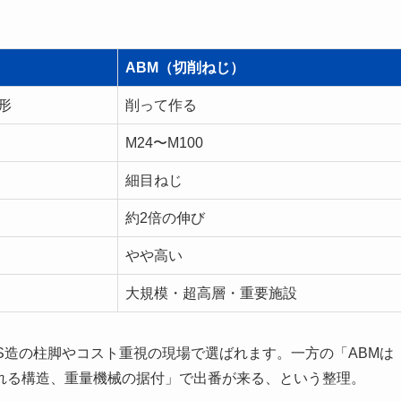
ABM（切削ねじ）
形
削って作る
M24〜M100
細目ねじ
約2倍の伸び
やや高い
大規模・超高層・重要施設
S造の柱脚やコスト重視の現場で選ばれます。一方の「ABMは
れる構造、重量機械の据付」で出番が来る、という整理。