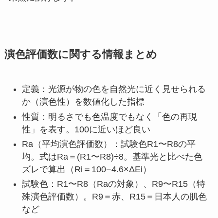
演色評価数に関する情報まとめ
定義：光源が物の色を自然光に近く見せられる
か（演色性）を数値化した指標
性質：明るさでも色温度でもなく「色の再現
性」を表す。100に近いほど良い
Ra（平均演色評価数）：試験色R1〜R8の平
均。式はRa＝(R1〜R8)÷8。基準光と比べた色
ズレで算出（Ri＝100−4.6×ΔEi）
試験色：R1〜R8（Raの対象）、R9〜R15（特
殊演色評価数）。R9＝赤、R15＝日本人の肌色
など