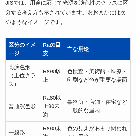
JISでは、用途に応じて光源を演色性のクラスに区
分する考え方も示されています。おおまかには次
のようなイメージです。
区分のイメ
Raの目
主な用途
ージ
安
高演色形
Ra90以
色検査・美術館・医療・
（上位クラ
上
印刷など色が重要な場面
ス）
Ra80以
事務所・店舗・住宅など
普通演色形
上90未
一般的な屋内
満
Ra80未
色の見えがあまり問われ
一般形