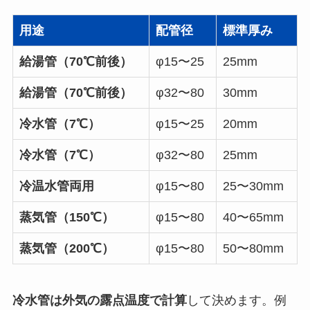
用途
配管径
標準厚み
給湯管（70℃前後）
φ15〜25
25mm
給湯管（70℃前後）
φ32〜80
30mm
冷水管（7℃）
φ15〜25
20mm
冷水管（7℃）
φ32〜80
25mm
冷温水管両用
φ15〜80
25〜30mm
蒸気管（150℃）
φ15〜80
40〜65mm
蒸気管（200℃）
φ15〜80
50〜80mm
冷水管は外気の露点温度で計算
して決めます。例