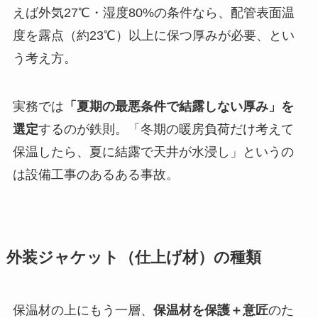
えば外気27℃・湿度80%の条件なら、配管表面温
度を露点（約23℃）以上に保つ厚みが必要、とい
う考え方。
実務では
「夏期の最悪条件で結露しない厚み」を
選定
するのが鉄則。「冬期の暖房負荷だけ考えて
保温したら、夏に結露で天井が水浸し」というの
は設備工事のあるある事故。
外装ジャケット（仕上げ材）の種類
保温材の上にもう一層、
保温材を保護＋意匠
のた