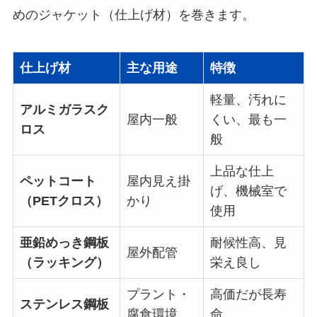
めのジャケット（仕上げ材）を巻きます。
仕上げ材
主な用途
特徴
軽量、汚れに
アルミガラスク
屋内一般
くい、最も一
ロス
般
上品な仕上
ペットコート
屋内見え掛
げ、機械室で
（PETクロス）
かり
使用
亜鉛めっき鋼板
耐候性高、見
屋外配管
（ラッキング）
栄え良し
プラント・
高価だが長寿
ステンレス鋼板
腐食環境
命