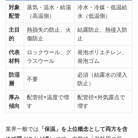
対象
蒸気・温水・給湯
冷水・冷媒・低温給
配管
（高温側）
水（低温側）
主目
熱損失の防止、火
結露防止、熱侵入防
的
傷防止
止
代表
ロックウール、グ
発泡ポリエチレン、
材料
ラスウール
発泡ゴム
防湿
必須（結露水の浸入
不要
層
防止）
厚み
配管径×温度で増
配管径×外気露点で
傾向
す
増す
業界一般では
「保温」を上位概念として両方を含