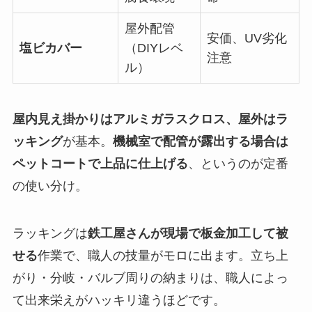
屋外配管
安価、UV劣化
塩ビカバー
（DIYレベ
注意
ル）
屋内見え掛かりはアルミガラスクロス、屋外はラ
ッキング
が基本。
機械室で配管が露出する場合は
ペットコートで上品に仕上げる
、というのが定番
の使い分け。
ラッキングは
鉄工屋さんが現場で板金加工して被
せる
作業で、職人の技量がモロに出ます。立ち上
がり・分岐・バルブ周りの納まりは、職人によっ
て出来栄えがハッキリ違うほどです。