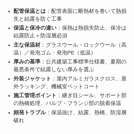
配管保温とは
：配管表面に断熱材を巻いて熱損
失と結露を防ぐ工事
保温と保冷の違い
：保熱は熱損失防止、保冷は
結露防止＋防湿層必須
主な保温材
：グラスウール・ロックウール（高
温）／発泡ゴム・発泡PE（低温）
厚みの基準
：公共建築工事標準仕様書、夏期の
最悪条件で結露しない厚みを選ぶ
外装ジャケット
：屋内アルミガラスクロス、屋
外ラッキング、機械室ペットコート
施工管理ポイント
：継ぎ目シール、サポート部
の熱橋処理、バルブ・フランジ部の脱着保温
頻発トラブル
：保温抜け、結露、熱橋、防湿層
破れ