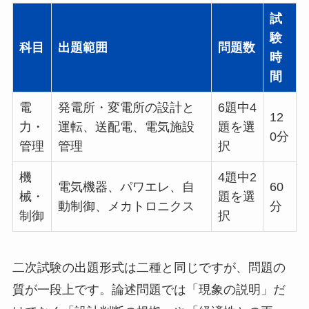
試
験
科目
出題範囲
問題数
時
間
電
発電所・変電所の設計と
6題中4
12
力・
運転、送配電、電気施設
題を選
0分
管理
管理
択
機
4題中2
電気機器、パワエレ、自
60
械・
題を選
動制御、メカトロニクス
分
制御
択
二次試験の出題形式は二種と同じですが、問題の
質が一段上です。論述問題では「現象の説明」だ