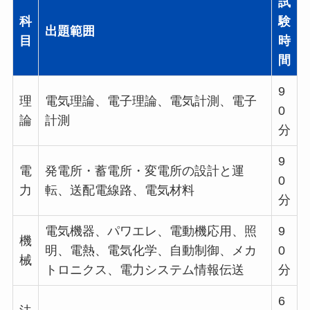
試
科
験
出題範囲
目
時
間
9
理
電気理論、電子理論、電気計測、電子
0
論
計測
分
9
電
発電所・蓄電所・変電所の設計と運
0
力
転、送配電線路、電気材料
分
電気機器、パワエレ、電動機応用、照
9
機
明、電熱、電気化学、自動制御、メカ
0
械
トロニクス、電力システム情報伝送
分
6