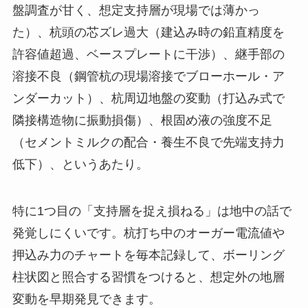
盤調査が甘く、想定支持層が現場では薄かっ
た）、杭頭の芯ズレ過大（建込み時の鉛直精度を
許容値超過、ベースプレートに干渉）、継手部の
溶接不良（鋼管杭の現場溶接でブローホール・ア
ンダーカット）、杭周辺地盤の変動（打込み式で
隣接構造物に振動損傷）、根固め液の強度不足
（セメントミルクの配合・養生不良で先端支持力
低下）、というあたり。
特に1つ目の「支持層を捉え損ねる」は地中の話で
発覚しにくいです。杭打ち中のオーガー電流値や
押込み力のチャートを毎本記録して、ボーリング
柱状図と照合する習慣をつけると、想定外の地層
変動を早期発見できます。