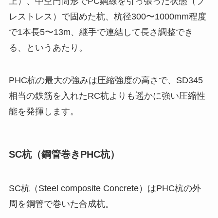
上）、中空円筒形でPC鋼線を引っ張った状態（プ
レストレス）で固めた杭、杭径300〜1000mm程度
で1本長5〜13m、継手で連結して長さ調整でき
る、というあたり。
PHC杭の最大の強みは圧縮強度の高さで、SD345
相当の鉄筋を入れたRC杭よりも遥かに強い圧縮性
能を発揮します。
SC杭（鋼管巻きPHC杭）
SC杭（Steel composite Concrete）はPHC杭の外
周を鋼管で巻いた合成杭。