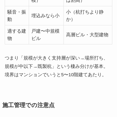
模）
は割高）
騒音・振
小（杭打ちより静
埋込みなら小
動
か）
適する建
戸建〜中規模
高層ビル・大型建物
物
ビル
つまり「規模が大きく支持層が深い→場所打ち、
規模が中以下→既製杭」という棲み分けが基本。
境界はマンションでいうと5〜10階建てあたり。
施工管理での注意点