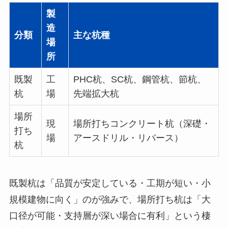
製
造
分類
主な杭種
場
所
既製
工
PHC杭、SC杭、鋼管杭、節杭、
杭
場
先端拡大杭
場所
現
場所打ちコンクリート杭（深礎・
打ち
場
アースドリル・リバース）
杭
既製杭は「品質が安定している・工期が短い・小
規模建物に向く」のが強みで、場所打ち杭は「大
口径が可能・支持層が深い場合に有利」という棲