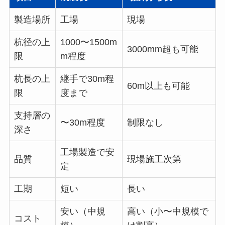
製造場所
工場
現場
杭径の上
1000〜1500m
3000mm超も可能
限
m程度
杭長の上
継手で30m程
60m以上も可能
限
度まで
支持層の
〜30m程度
制限なし
深さ
工場製造で安
品質
現場施工次第
定
工期
短い
長い
安い（中規
高い（小〜中規模で
コスト