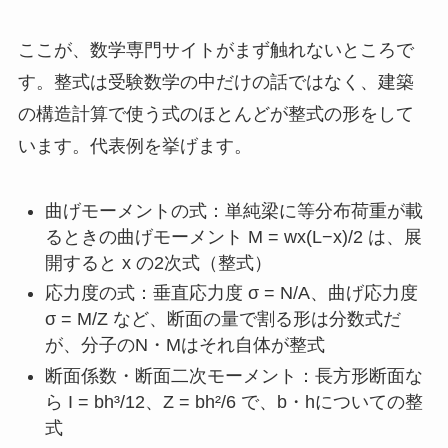
ここが、数学専門サイトがまず触れないところで
す。整式は受験数学の中だけの話ではなく、建築
の構造計算で使う式のほとんどが整式の形をして
います。代表例を挙げます。
曲げモーメントの式：単純梁に等分布荷重が載
るときの曲げモーメント M = wx(L−x)/2 は、展
開すると x の2次式（整式）
応力度の式：垂直応力度 σ = N/A、曲げ応力度
σ = M/Z など、断面の量で割る形は分数式だ
が、分子のN・Mはそれ自体が整式
断面係数・断面二次モーメント：長方形断面な
ら I = bh³/12、Z = bh²/6 で、b・hについての整
式