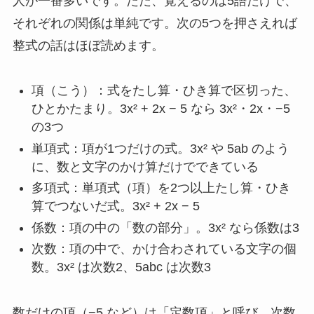
人が一番多いです。ただ、覚えるのは5語だけで、
それぞれの関係は単純です。次の5つを押さえれば
整式の話はほぼ読めます。
項（こう）：式をたし算・ひき算で区切った、
ひとかたまり。3x² + 2x − 5 なら 3x²・2x・−5
の3つ
単項式：項が1つだけの式。3x² や 5ab のよう
に、数と文字のかけ算だけでできている
多項式：単項式（項）を2つ以上たし算・ひき
算でつないだ式。3x² + 2x − 5
係数：項の中の「数の部分」。3x² なら係数は3
次数：項の中で、かけ合わされている文字の個
数。3x² は次数2、5abc は次数3
数だけの項（−5 など）は「定数項」と呼び、次数