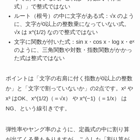
式）」で整式ではない
ルート（根号）の中に文字がある式：√x のよう
に、文字が0以上の整数乗になっていない式。
√x は x^(1/2) なので整式ではない
文字に関数が付いた式：sin x・cos x・log x・eˣ
のように、三角関数や対数・指数関数がかかっ
た式は整式ではない
ポイントは「文字の右肩に付く指数が0以上の整数
か」と「文字で割っていないか」の2点です。x² や
x³ はOK、x^(1/2)（＝√x） や x^(−1)（＝1/x） は
NG、という線引きです。
弾性率やヤング率のように、定義式の中に割り算
が出てくる量もありますが、こうした「割り算が