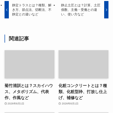
静定トラスとは？種類、解
静止土圧とは？計算、土圧
き方、節点法、切断法、不
係数、主働・受働との違
静定との違いなど
い、使い方など
関連記事
菊竹清訓とは？スカイハウ
化粧コンクリートとは？種
ス、メタボリズム、代表
類、化粧型枠、打放し仕上
作、作風など
げ、補修など
2026年8月1日
2026年8月1日