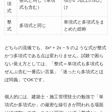
整式と同じ（単項
項が2つ以上の式だ
項
式も含む）
け
式
整
単項式と多項式をま
多項式と同じ
式
とめた総称
どちらの流儀でも、3x² + 2x − 5 のような式が整式
かつ多項式である点は変わりません。試験で困ら
ない覚え方としては、「整式＝単項式も多項式も
ぜんぶ含む一番広い言葉」「迷ったら多項式とほ
ぼ同義」でOKです。
個人的には、建築士・施工管理技士の勉強で「単
項式か多項式か」の厳密な線引きが問われる場面