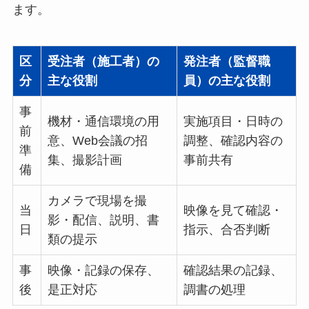
ます。
区
受注者（施工者）の
発注者（監督職
分
主な役割
員）の主な役割
事
機材・通信環境の用
実施項目・日時の
前
意、Web会議の招
調整、確認内容の
準
集、撮影計画
事前共有
備
カメラで現場を撮
当
映像を見て確認・
影・配信、説明、書
日
指示、合否判断
類の提示
事
映像・記録の保存、
確認結果の記録、
後
是正対応
調書の処理