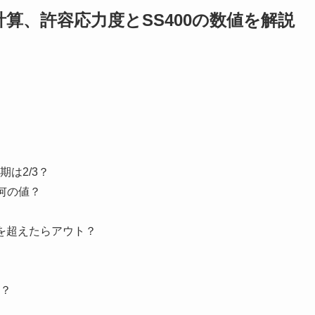
算、許容応力度とSS400の数値を解説
は2/3？
が何の値？
を超えたらアウト？
？