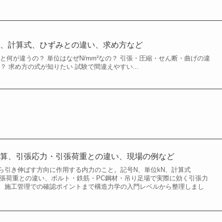
類、計算式、ひずみとの違い、求め方など
と何が違うの？ 単位はなぜN/mm²なの？ 引張・圧縮・せん断・曲げの違
？ 求め方の式が知りたい 試験で間違えやすい...
計算、引張応力・引張荷重との違い、現場の例など
ら引き伸ばす方向に作用する内力のこと。記号N、単位kN、計算式
・引張荷重との違い、ボルト・鉄筋・PC鋼材・吊り足場で実際に効く引張力
、施工管理での確認ポイントまで構造力学の入門レベルから整理しまし