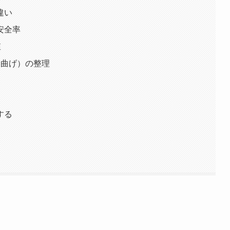
違い
安全率
値
・曲げ）の整理
する