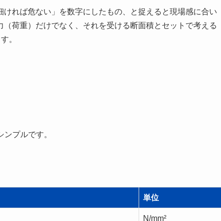
細ければ危ない」を数字にしたもの、と捉えると現場感に合い
力（荷重）だけでなく、それを受ける断面積とセットで考える
ます。
シンプルです。
単位
N/mm²