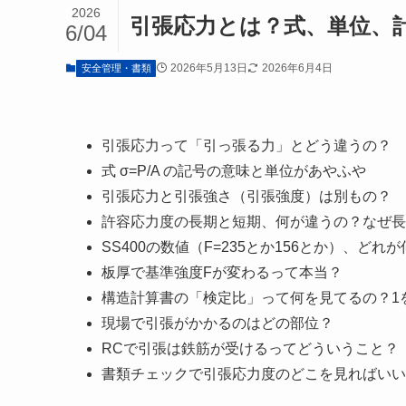
2026
引張応力とは？式、単位、計
6/04
2026年5月13日
2026年6月4日
安全管理・書類
引張応力って「引っ張る力」とどう違うの？
式 σ=P/A の記号の意味と単位があやふや
引張応力と引張強さ（引張強度）は別もの？
許容応力度の長期と短期、何が違うの？なぜ長期
SS400の数値（F=235とか156とか）、どれ
板厚で基準強度Fが変わるって本当？
構造計算書の「検定比」って何を見てるの？1
現場で引張がかかるのはどの部位？
RCで引張は鉄筋が受けるってどういうこと？
書類チェックで引張応力度のどこを見ればいい