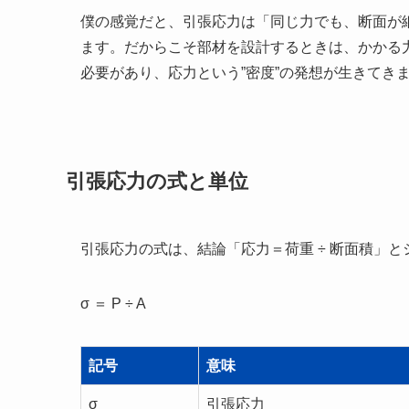
僕の感覚だと、引張応力は「同じ力でも、断面が
ます。だからこそ部材を設計するときは、かかる
必要があり、応力という”密度”の発想が生きてき
引張応力の式と単位
引張応力の式は、結論「応力＝荷重 ÷ 断面積」と
σ ＝ P ÷ A
記号
意味
σ
引張応力