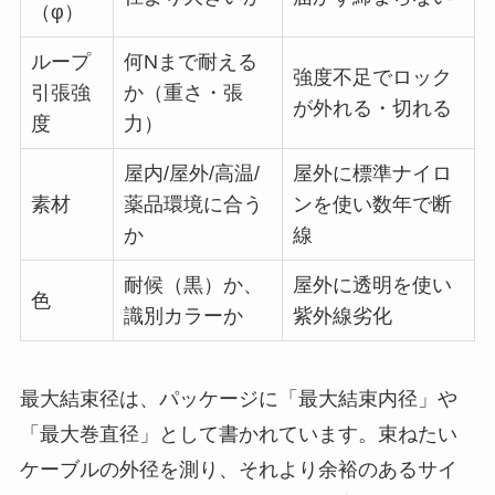
（φ）
ループ
何Nまで耐える
強度不足でロック
引張強
か（重さ・張
が外れる・切れる
度
力）
屋内/屋外/高温/
屋外に標準ナイロ
素材
薬品環境に合う
ンを使い数年で断
か
線
耐候（黒）か、
屋外に透明を使い
色
識別カラーか
紫外線劣化
最大結束径は、パッケージに「最大結束内径」や
「最大巻直径」として書かれています。束ねたい
ケーブルの外径を測り、それより余裕のあるサイ