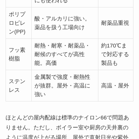
にも使われる
ポリプ
酸・アルカリに強い。
ロピレ
耐薬品重視
薬品を扱う工場向け
ン(PP)
耐熱・耐寒・耐薬品・
約170℃ま
フッ素
耐候のすべてが高性
で対応する
樹脂
能。高価
製品も
金属製で強度・耐熱性
ステン
が抜群。屋外・高温に
高温・屋外
レス
強い
ほとんどの屋内配線は標準のナイロン66で問題あ
りません。ただし、ボイラー室や厨房の天井裏の
ように温度が上がる場所、屋外で直射日光や紫外