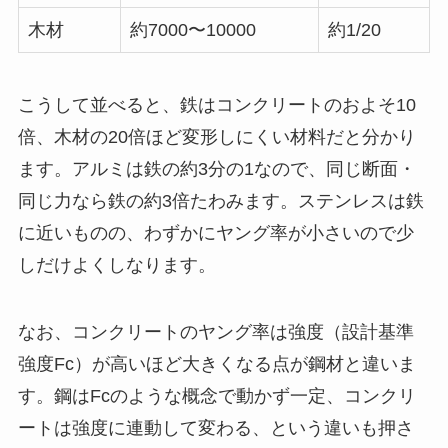
木材
約7000〜10000
約1/20
こうして並べると、鉄はコンクリートのおよそ10
倍、木材の20倍ほど変形しにくい材料だと分かり
ます。アルミは鉄の約3分の1なので、同じ断面・
同じ力なら鉄の約3倍たわみます。ステンレスは鉄
に近いものの、わずかにヤング率が小さいので少
しだけよくしなります。
なお、コンクリートのヤング率は強度（設計基準
強度Fc）が高いほど大きくなる点が鋼材と違いま
す。鋼はFcのような概念で動かず一定、コンクリ
ートは強度に連動して変わる、という違いも押さ