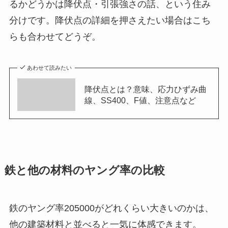
るかどうかは降伏点・引張強さの話、という住み
分けです。降伏点の詳細を押さえたい場合はこち
らも合わせてどうぞ。
あわせて読みたい
降伏点とは？意味、応力ひずみ曲
線、SS400、F値、注意点など
鉄と他の材料のヤング率の比較
鉄のヤング率205000がどれくらい大きいのかは、
他の建築材料と並べると一気に体感できます。