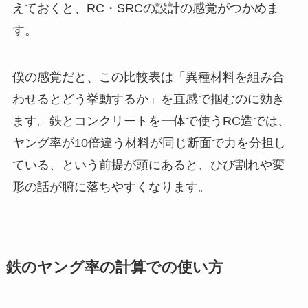
えておくと、RC・SRCの設計の感覚がつかめま
す。
僕の感覚だと、この比較表は「異種材料を組み合
わせるとどう挙動するか」を直感で掴むのに効き
ます。鉄とコンクリートを一体で使うRC造では、
ヤング率が10倍違う材料が同じ断面で力を分担し
ている、という前提が頭にあると、ひび割れや変
形の話が腑に落ちやすくなります。
鉄のヤング率の計算での使い方