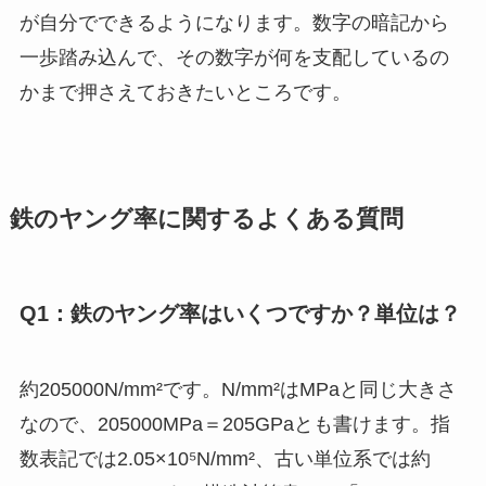
が自分でできるようになります。数字の暗記から
一歩踏み込んで、その数字が何を支配しているの
かまで押さえておきたいところです。
鉄のヤング率に関するよくある質問
Q1：鉄のヤング率はいくつですか？単位は？
約205000N/mm²です。N/mm²はMPaと同じ大きさ
なので、205000MPa＝205GPaとも書けます。指
数表記では2.05×10⁵N/mm²、古い単位系では約