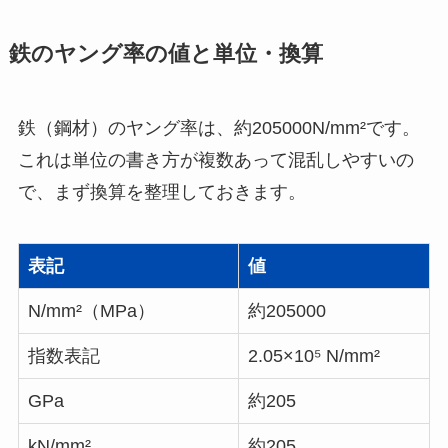
鉄のヤング率の値と単位・換算
鉄（鋼材）のヤング率は、約205000N/mm²です。
これは単位の書き方が複数あって混乱しやすいの
で、まず換算を整理しておきます。
表記
値
N/mm²（MPa）
約205000
指数表記
2.05×10⁵ N/mm²
GPa
約205
kN/mm²
約205