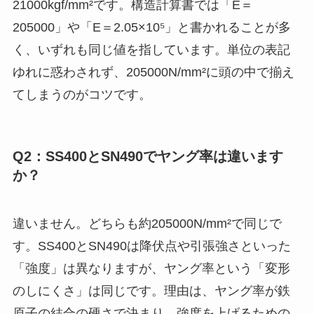
21000kgf/mm²です。構造計算書では「E＝
205000」や「E＝2.05×10⁵」と書かれることが多
く、いずれも同じ値を指しています。単位の表記
ゆれに惑わされず、205000N/mm²に頭の中で揃え
てしまうのがコツです。
Q2：SS400とSN490でヤング率は違います
か？
違いません。どちらも約205000N/mm²で同じで
す。SS400とSN490は降伏点や引張強さといった
「強度」は異なりますが、ヤング率という「変形
のしにくさ」は同じです。理由は、ヤング率が鉄
原子の結合の硬さで決まり、強度を上げるための