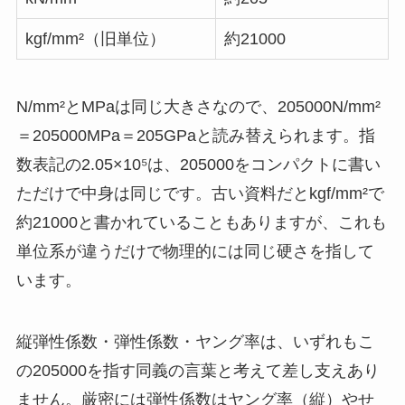
kgf/mm²（旧単位）
約21000
N/mm²とMPaは同じ大きさなので、205000N/mm²
＝205000MPa＝205GPaと読み替えられます。指
数表記の2.05×10⁵は、205000をコンパクトに書い
ただけで中身は同じです。古い資料だとkgf/mm²で
約21000と書かれていることもありますが、これも
単位系が違うだけで物理的には同じ硬さを指して
います。
縦弾性係数・弾性係数・ヤング率は、いずれもこ
の205000を指す同義の言葉と考えて差し支えあり
ません。厳密には弾性係数はヤング率（縦）やせ