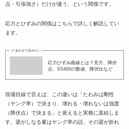
点・引張強さ）だけが違う、という関係です。
応力とひずみの関係はこちらで詳しく解説してい
ます。
あわせて読みたい
応力ひずみ曲線とは？見方、降伏
点、SS400の数値、降伏比など
現場目線で言えば、この違いは「たわみは剛性
（ヤング率）で決まり、壊れる・壊れないは強度
（降伏点）で決まる」と覚えると実務に直結しま
す。梁がしなる量はヤング率の話、その梁が折れ