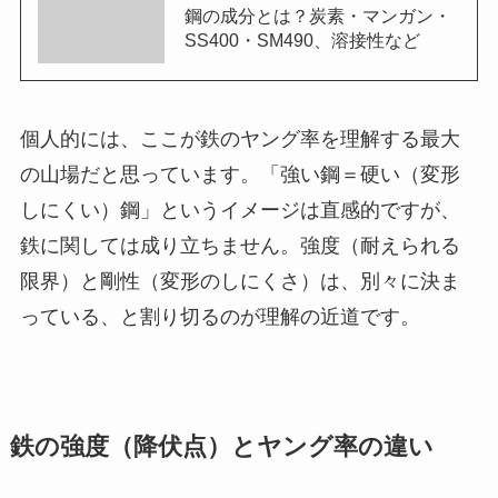
鋼の成分とは？炭素・マンガン・
SS400・SM490、溶接性など
個人的には、ここが鉄のヤング率を理解する最大
の山場だと思っています。「強い鋼＝硬い（変形
しにくい）鋼」というイメージは直感的ですが、
鉄に関しては成り立ちません。強度（耐えられる
限界）と剛性（変形のしにくさ）は、別々に決ま
っている、と割り切るのが理解の近道です。
鉄の強度（降伏点）とヤング率の違い