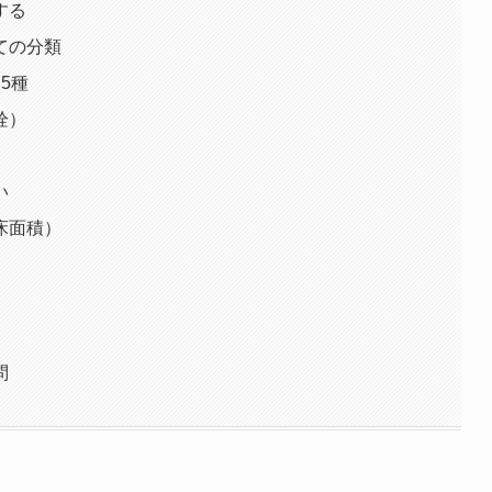
する
ての分類
5種
栓）
い
床面積）
問