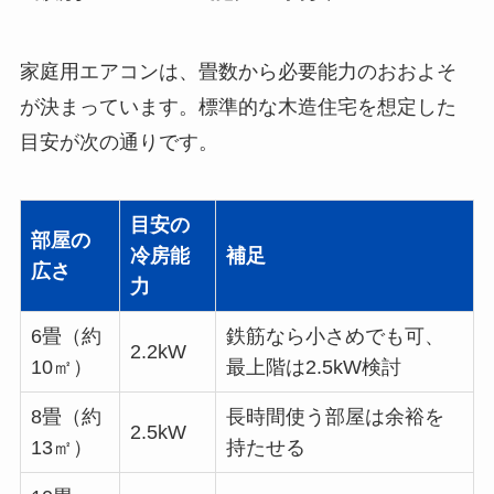
家庭用エアコンは、畳数から必要能力のおおよそ
が決まっています。標準的な木造住宅を想定した
目安が次の通りです。
目安の
部屋の
冷房能
補足
広さ
力
6畳（約
鉄筋なら小さめでも可、
2.2kW
10㎡）
最上階は2.5kW検討
8畳（約
長時間使う部屋は余裕を
2.5kW
13㎡）
持たせる