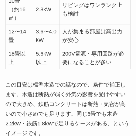
10畳
リビングはワンランク上
（約16
2.8kW
も検討
㎡）
12〜14
3.6〜4.0
人が集まる部屋は高出力
畳
kW
が安心
18畳以
5.6kW
200V電源・専用回路が必
上
以上
要になることが多い
この目安は標準木造での話なので、条件で補正し
ます。木造は断熱が弱く外気の影響を受けやすい
ので大きめ、鉄筋コンクリートは断熱・気密が高
いので小さめでも足ります。同じ6畳でも木造
2.2kW・鉄筋1.8kWで足りるケースがある、という
イメージです。