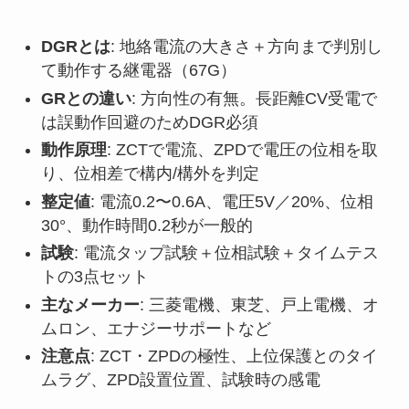
DGRとは
: 地絡電流の大きさ＋方向まで判別し
て動作する継電器（67G）
GRとの違い
: 方向性の有無。長距離CV受電で
は誤動作回避のためDGR必須
動作原理
: ZCTで電流、ZPDで電圧の位相を取
り、位相差で構内/構外を判定
整定値
: 電流0.2〜0.6A、電圧5V／20%、位相
30°、動作時間0.2秒が一般的
試験
: 電流タップ試験＋位相試験＋タイムテス
トの3点セット
主なメーカー
: 三菱電機、東芝、戸上電機、オ
ムロン、エナジーサポートなど
注意点
: ZCT・ZPDの極性、上位保護とのタイ
ムラグ、ZPD設置位置、試験時の感電