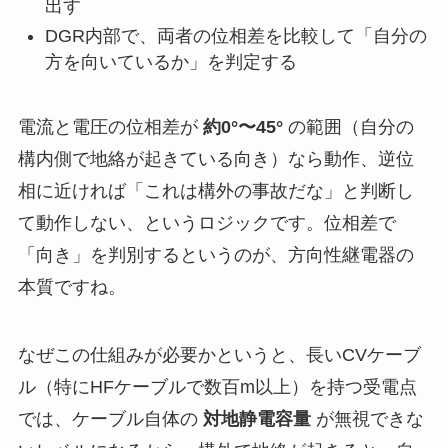
出す
DGR内部で、両者の位相差を比較して「自分の
方を向いているか」を判定する
電流と電圧の位相差が
約0°〜45°
の範囲（自分の
構内側で地絡が起きている向き）なら動作、逆位
相に近ければ「これは構外の事故だな」と判断し
て動作しない、というロジックです。位相差で
「向き」を判別するというのが、方向性継電器の
本質ですね。
なぜこの仕組みが必要かというと、長いCVケーブ
ル（特にHFケーブルで数百m以上）を持つ受電点
では、ケーブル自体の
対地静電容量
が無視できな