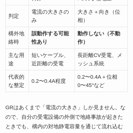
電流の大きさの
大きさ＋向き（位
判定
み
相）
構外地
誤動作する可能
動作しない（不動
絡時
性あり
作）
主な用
短いケーブル、
長距離CV受電、メ
途
近距離の受電
ッシュ系統
代表的
0.2〜0.4A＋位相
0.2〜0.4A程度
な整定
0〜45°など
GRはあくまで「電流の大きさ」しか見ません。な
ので、自分の受電設備の外側で地絡事故が起きた
ときでも、構内の対地静電容量を通じて流れ込む