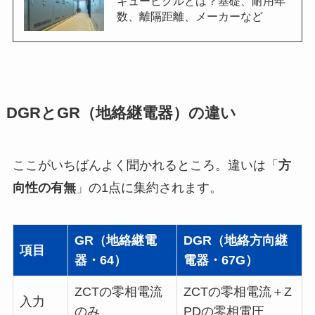
キュービクルとは？基礎、耐用年
数、離隔距離、メーカーなど
DGRとGR（地絡継電器）の違い
ここがいちばんよく聞かれるところ。違いは「
方
向性の有無
」の1点に集約されます。
GR（地絡継電
DGR（地絡方向継
項目
器・64）
電器・67G）
ZCTの零相電流
ZCTの零相電流＋Z
入力
のみ
PDの零相電圧