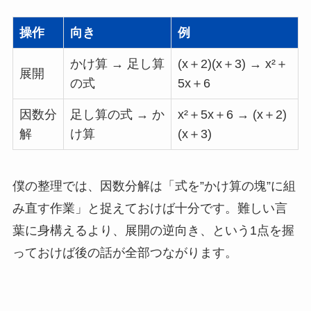
操作
向き
例
かけ算 → 足し算
(x＋2)(x＋3) → x²＋
展開
の式
5x＋6
因数分
足し算の式 → か
x²＋5x＋6 → (x＋2)
解
け算
(x＋3)
僕の整理では、因数分解は「式を”かけ算の塊”に組
み直す作業」と捉えておけば十分です。難しい言
葉に身構えるより、展開の逆向き、という1点を握
っておけば後の話が全部つながります。