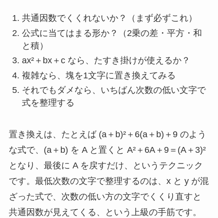
共通因数でくくれないか？（まず必ずこれ）
公式に当てはまる形か？（2乗の差・平方・和
と積）
ax²＋bx＋c なら、たすき掛けが使えるか？
複雑なら、塊を1文字に置き換えてみる
それでもダメなら、いちばん次数の低い文字で
式を整理する
置き換えは、たとえば (a＋b)²＋6(a＋b)＋9 のよう
な式で、(a＋b) を A と置くと A²＋6A＋9＝(A＋3)²
となり、最後に A を戻すだけ、というテクニック
です。最低次数の文字で整理するのは、x と y が混
ざった式で、次数の低い方の文字でくくり直すと
共通因数が見えてくる、という上級の手筋です。