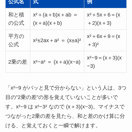
公式名
式
例
和と積
x²＋(a＋b)x＋ab ＝
x²＋5x＋6＝(x
の公式
(x＋a)(x＋b)
＋2)(x＋3)
平方の
x²＋6x＋9＝(x
x²±2ax＋a² ＝ (x±a)²
公式
＋3)²
x²−9＝(x＋3)(x
2乗の差
x²−a² ＝ (x＋a)(x−a)
−3)
「x²−9 がパッと見で分からない」という人は、3つ
目の”2乗の差”の形を覚えていないことが多いで
す。x²−9 は x²−3² なので (x＋3)(x−3)。マイナスで
つながった2乗の差を見たら、和と差のかけ算に分
ける、と覚えておくと一瞬で解けます。