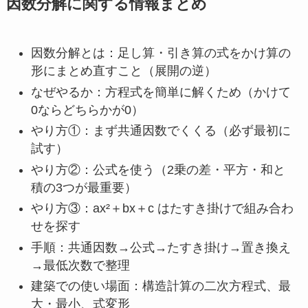
因数分解に関する情報まとめ
因数分解とは：足し算・引き算の式をかけ算の
形にまとめ直すこと（展開の逆）
なぜやるか：方程式を簡単に解くため（かけて
0ならどちらかが0）
やり方①：まず共通因数でくくる（必ず最初に
試す）
やり方②：公式を使う（2乗の差・平方・和と
積の3つが最重要）
やり方③：ax²＋bx＋c はたすき掛けで組み合わ
せを探す
手順：共通因数→公式→たすき掛け→置き換え
→最低次数で整理
建築での使い場面：構造計算の二次方程式、最
大・最小、式変形