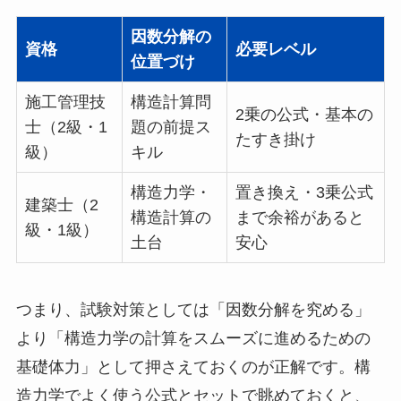
因数分解の
資格
必要レベル
位置づけ
施工管理技
構造計算問
2乗の公式・基本の
士（2級・1
題の前提ス
たすき掛け
級）
キル
構造力学・
置き換え・3乗公式
建築士（2
構造計算の
まで余裕があると
級・1級）
土台
安心
つまり、試験対策としては「因数分解を究める」
より「構造力学の計算をスムーズに進めるための
基礎体力」として押さえておくのが正解です。構
造力学でよく使う公式とセットで眺めておくと、