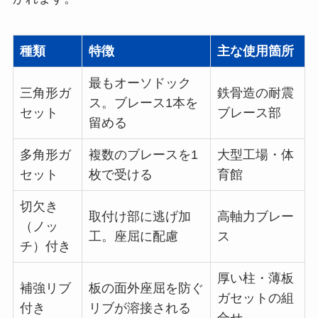
種類
特徴
主な使用箇所
最もオーソドック
三角形ガ
鉄骨造の耐震
ス。ブレース1本を
セット
ブレース部
留める
多角形ガ
複数のブレースを1
大型工場・体
セット
枚で受ける
育館
切欠き
取付け部に逃げ加
高軸力ブレー
（ノッ
工。座屈に配慮
ス
チ）付き
厚い柱・薄板
補強リブ
板の面外座屈を防ぐ
ガセットの組
付き
リブが溶接される