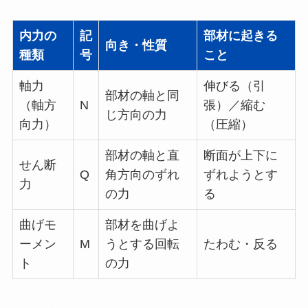
内力の
記
部材に起きる
向き・性質
種類
号
こと
軸力
伸びる（引
部材の軸と同
（軸方
N
張）／縮む
じ方向の力
向力）
（圧縮）
部材の軸と直
断面が上下に
せん断
Q
角方向のずれ
ずれようとす
力
の力
る
曲げモ
部材を曲げよ
ーメン
M
うとする回転
たわむ・反る
ト
の力