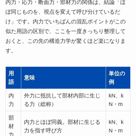
内力・応力・断面力・部材力の関係は、結論「ほ
ぼ同じものを、視点を変えて呼び分けているだ
け」です。内力でいちばんの混乱ポイントがこの
似た用語の区別で、ここを一度きっちり整理して
おくと、この先の構造力学が驚くほど楽になりま
す。
用
単位の
意味
語
例
内
外力に抵抗して部材内部に生じ
kN、k
力
る力（総称）
N・m
部
内力とほぼ同義。部材に生じる
kN、k
材
力を指す呼び方
N・m
力