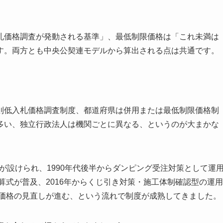
札価格調査が発動される基準」、最低制限価格は「これ未満は
す。両方とも中央公契連モデルから算出される点は共通です。
則低入札価格調査制度、都道府県は併用または最低制限価格制
多い、独立行政法人は機関ごとに異なる、というのが大まかな
定が設けられ、1990年代後半からダンピング受注対策として運
算式が普及、2016年からくじ引き対策・施工体制確認型の運用
準価格の見直しが進む、という流れで制度が成熟してきました。