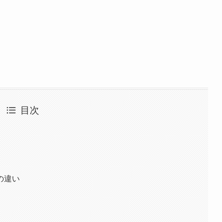
目次
の違い