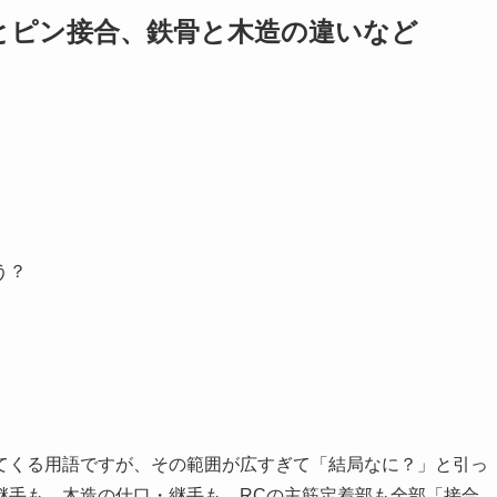
とピン接合、鉄骨と木造の違いなど
う？
てくる用語ですが、その範囲が広すぎて「結局なに？」と引っ
継手も、木造の仕口・継手も、RCの主筋定着部も全部「接合