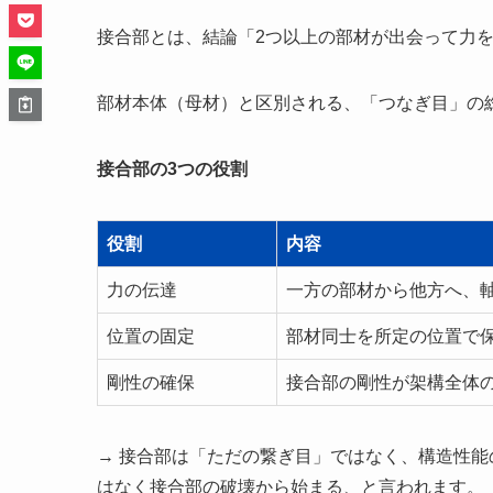
接合部とは、結論「2つ以上の部材が出会って力
部材本体（母材）と区別される、「つなぎ目」の
接合部の3つの役割
役割
内容
力の伝達
一方の部材から他方へ、
位置の固定
部材同士を所定の位置で
剛性の確保
接合部の剛性が架構全体
→ 接合部は「ただの繋ぎ目」ではなく、構造性
はなく接合部の破壊から始まる、と言われます。