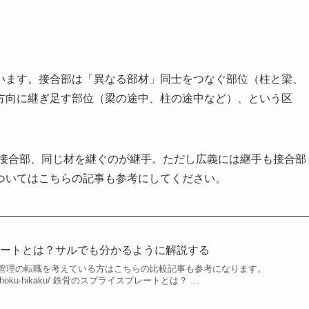
います。接合部は「異なる部材」同士をつなぐ部位（柱と梁、
方向に継ぎ足す部位（梁の途中、柱の途中など）、という区
が接合部、同じ材を継ぐのが継手。ただし広義には継手も接合部
ついてはこちらの記事も参考にしてください。
レートとは？サルでも分かるように解説する
管理の転職を考えている方はこちらの比較記事も参考になります。
m/tenshoku-hikaku/ 鉄骨のスプライスプレートとは？ ...