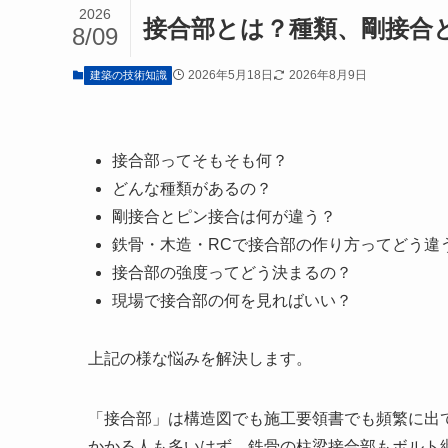
2026
接合部とは？種類、剛接合
8/09
2026年5月18日
2026年8月9日
建築の技術知識
接合部ってそもそも何？
どんな種類があるの？
剛接合とピン接合は何が違う？
鉄骨・木造・RCで接合部の作り方ってどう違
接合部の強度ってどう決まるの？
現場で接合部の何を見ればいい？
上記の様な悩みを解決します。
「接合部」は構造図でも施工要領書でも頻繁に出
かかる人も多いはず。鉄骨の柱梁接合部もボルト