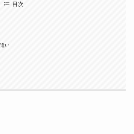
目次
の違い