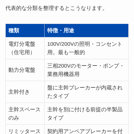
代表的な分類を整理するとこうなります。
種類
特徴・用途
電灯分電盤
100V/200Vの照明・コンセント
（住宅用）
用。最も一般的
三相200Vのモーター・ポンプ・
動力分電盤
業務用機器用
盤に主幹ブレーカーが内蔵され
主幹付き
たタイプ
主幹スペース
主幹を別に付ける前提の半製品
のみ
タイプ
リミッタース
契約用アンペアブレーカーを付