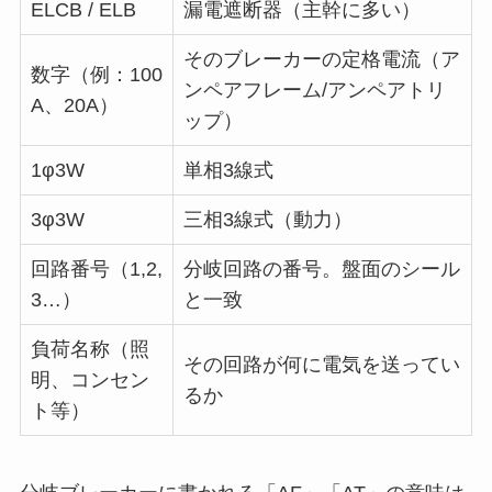
ELCB / ELB
漏電遮断器（主幹に多い）
そのブレーカーの定格電流（ア
数字（例：100
ンペアフレーム/アンペアトリ
A、20A）
ップ）
1φ3W
単相3線式
3φ3W
三相3線式（動力）
回路番号（1,2,
分岐回路の番号。盤面のシール
3…）
と一致
負荷名称（照
その回路が何に電気を送ってい
明、コンセン
るか
ト等）