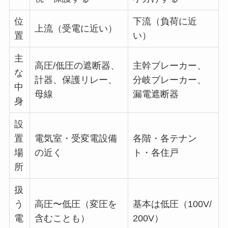
位
下流（負荷に近
上流（受電に近い）
置
い）
主
高圧/低圧の遮断器、
主幹ブレーカー、
な
計器、保護リレー、
分岐ブレーカー、
中
母線
漏電遮断器
身
設
置
電気室・受変電設備
各階・各テナン
場
の近く
ト・各住戸
所
扱
う
高圧〜低圧（変圧を
基本は低圧（100V/
電
含むことも）
200V）