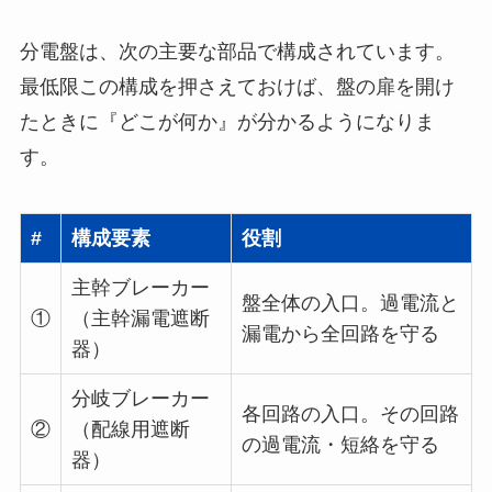
分電盤は、次の主要な部品で構成されています。
最低限この構成を押さえておけば、盤の扉を開け
たときに『どこが何か』が分かるようになりま
す。
#
構成要素
役割
主幹ブレーカー
盤全体の入口。過電流と
①
（主幹漏電遮断
漏電から全回路を守る
器）
分岐ブレーカー
各回路の入口。その回路
②
（配線用遮断
の過電流・短絡を守る
器）