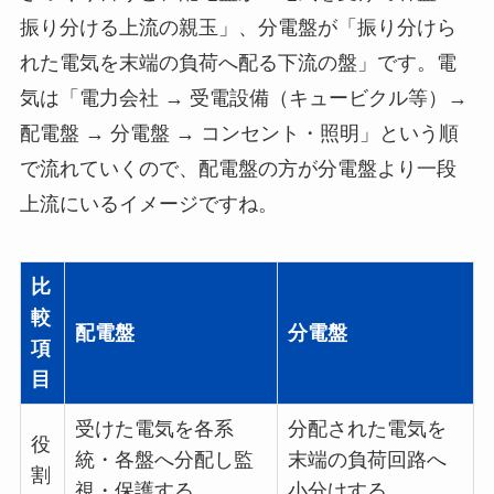
振り分ける上流の親玉」、分電盤が「振り分けら
れた電気を末端の負荷へ配る下流の盤」です。電
気は「電力会社 → 受電設備（キュービクル等）→
配電盤 → 分電盤 → コンセント・照明」という順
で流れていくので、配電盤の方が分電盤より一段
上流にいるイメージですね。
比
較
配電盤
分電盤
項
目
受けた電気を各系
分配された電気を
役
統・各盤へ分配し監
末端の負荷回路へ
割
視・保護する
小分けする