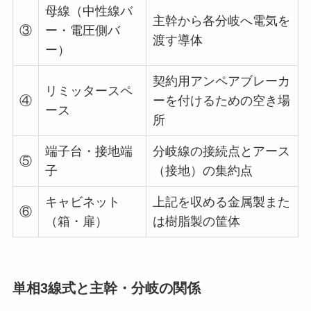
母線（中性線バ
主幹から各分岐へ電気を
③
ー・電圧側バ
渡す導体
ー）
契約用アンペアブレーカ
リミッタースペ
④
ーを付けるための空き場
ース
所
端子台・接地端
分岐線の接続点とアース
⑤
子
（接地）の集約点
キャビネット
上記を収める金属製また
⑥
（箱・扉）
は樹脂製の筐体
単相3線式と主幹・分岐の関係