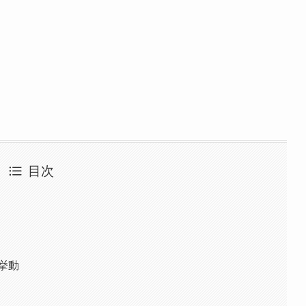
目次
挙動