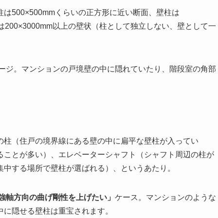
500×500mmくらいの正方形に近い断面、壁柱は
壁は200×3000mm以上の壁状（柱として独立しない、壁として一
ージ。マンションの戸境壁の中に隠れていたり、階段室の角部
の柱（住戸の境界線にある壁の中に扁平な壁柱が入ってい
ることが多い）、エレベーターシャフト（シャフト周辺の柱が
集中する場所で壁柱が選ばれる）、というあたり。
強軸方向の曲げ剛性を上げたい」
ケース。マンションのような
中に隠せる壁柱は重宝されます。