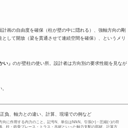
面計画の自由度を確保（柱が壁の中に隠れる）、強軸方向の剛
柱として開放（梁を貫通させて連続空間を確保）、というメリ
かい」
のが壁柱の使い所。設計者は方向別の要求性能を見なが
い。
、正負、軸力との違い、計算、現場での例など
向に作用する内力のこと。記号N、単位はN/kN。引張(+)・圧縮(−)の符
の関係、柱・鉄骨ブレース・トラス・吊材といった軸力支配の部材、計算方