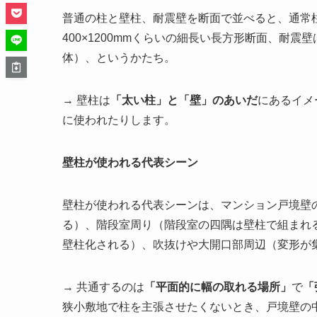
普通の柱と壁柱、耐震壁を断面で並べると、通常柱は
400×1200mmくらいの細長い長方形断面、耐震
体）、というかたち。
→ 壁柱は
「太い柱」と「壁」のあいだ
にあるイメ
に使われたりします。
壁柱が使われる代表シーン
壁柱が使われる代表シーンは、マンション戸境壁
る）、階段室周り（階段室の四隅は壁柱で組まれ
壁柱化される）、吹抜けや大開口部周辺（変形が
→ 共通するのは
「平面的に幅の取れる場所」
で
「
狭小敷地で柱を主張させたくないとき、戸境壁の