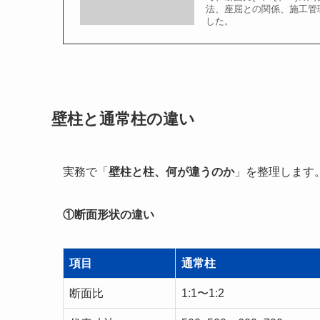
法、座屈との関係、施工管
した。
壁柱と通常柱の違い
実務で「
壁柱と柱、何が違うのか
」を整理します
①断面形状の違い
項目
通常柱
断面比
1:1〜1:2