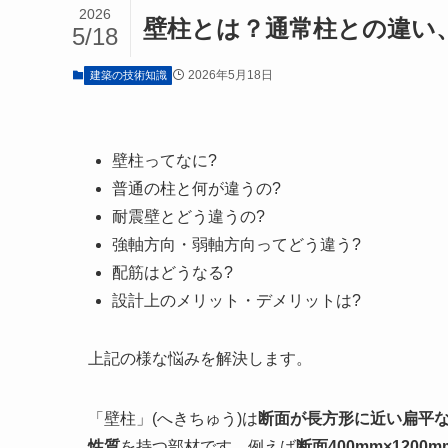
2026
壁柱とは？通常柱との違い
5/18
2026年5月18日
建築の技術知識
壁柱ってなに?
普通の柱と何が違うの?
耐震壁とどう違うの?
強軸方向・弱軸方向ってどう違う?
配筋はどうなる?
設計上のメリット・デメリットは?
上記の様な悩みを解決します。
「壁柱」(へきちゅう)は
断面が長方形に近い扁平
性質
を持つ部材です。例えば
断面400mm×1200m