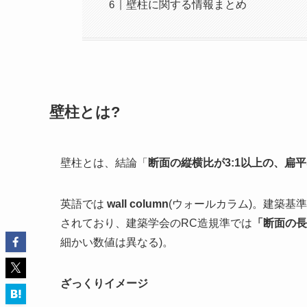
壁柱に関する情報まとめ
壁柱とは?
壁柱とは、結論「
断面の縦横比が3:1以上の、扁
英語では
wall column
(ウォールカラム)。建築基
されており、建築学会のRC造規準では
「断面の長
細かい数値は異なる)。
ざっくりイメージ