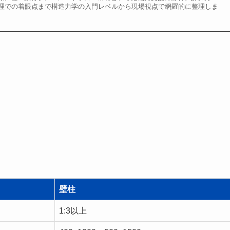
理での着眼点まで構造力学の入門レベルから現場視点で網羅的に整理しま
。
壁柱
1:3以上