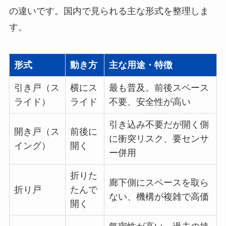
の違いです。国内で見られる主な形式を整理しま
す。
形式
動き方
主な用途・特徴
引き戸（ス
横にス
最も普及。前後スペース
ライド）
ライド
不要、安全性が高い
引き込み不要だが開く側
開き戸（ス
前後に
に衝突リスク、要センサ
イング）
開く
ー併用
折りた
廊下側にスペースを取ら
折り戸
たんで
ない、機構が複雑で高価
開く