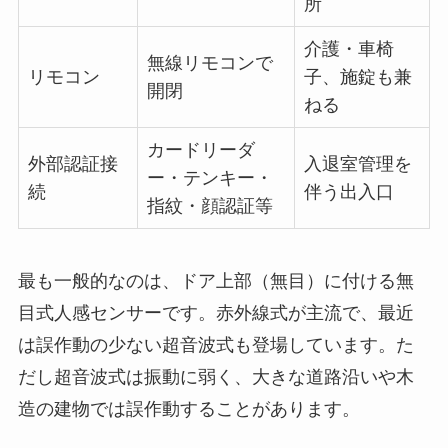
所
介護・車椅
無線リモコンで
リモコン
子、施錠も兼
開閉
ねる
カードリーダ
外部認証接
入退室管理を
ー・テンキー・
続
伴う出入口
指紋・顔認証等
最も一般的なのは、ドア上部（無目）に付ける無
目式人感センサーです。赤外線式が主流で、最近
は誤作動の少ない超音波式も登場しています。た
だし超音波式は振動に弱く、大きな道路沿いや木
造の建物では誤作動することがあります。