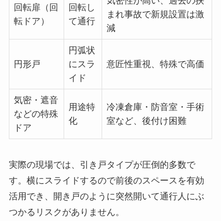
気密性が高い、過去の挟
回転扉（回
回転し
まれ事故で新規設置は激
転ドア）
て通行
減
円弧状
円形戸
にスラ
意匠性重視、特殊で高価
イド
気密・遮音
用途特
冷凍倉庫・防音室・手術
などの特殊
化
室など、後付け困難
ドア
実際の現場では、引き戸タイプが圧倒的多数で
す。横にスライドするので前後のスペースを有効
活用でき、開き戸のように突然開いて通行人にぶ
つかるリスクがありません。