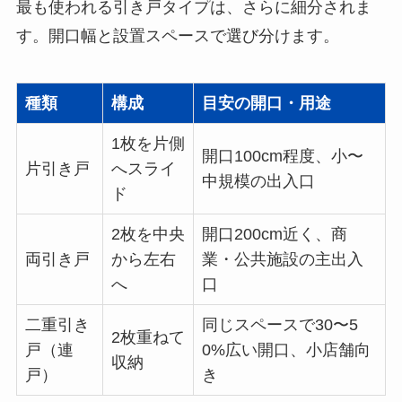
最も使われる引き戸タイプは、さらに細分されま
す。開口幅と設置スペースで選び分けます。
種類
構成
目安の開口・用途
1枚を片側
開口100cm程度、小〜
片引き戸
へスライ
中規模の出入口
ド
2枚を中央
開口200cm近く、商
両引き戸
から左右
業・公共施設の主出入
へ
口
二重引き
同じスペースで30〜5
2枚重ねて
戸（連
0%広い開口、小店舗向
収納
戸）
き