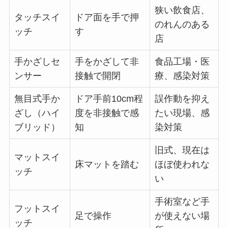
狭い飲食店、
タッチスイ
ドア面を手で押
のれんのある
ッチ
す
店
手かざしセ
手をかざして非
食品工場・医
ンサー
接触で開閉
療、感染対策
無目式手か
ドア手前10cm程
誤作動を抑え
ざし（ハイ
度を非接触で感
たい現場、感
ブリッド）
知
染対策
旧式、現在は
マットスイ
床マットを踏む
ほぼ使われな
ッチ
い
手術室など手
フットスイ
足で操作
が使えない場
ッチ