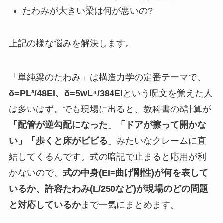
たわみが大きい梁は何が悪いの?
上記の様な悩みを解決します。
「単純梁のたわみ」は構造力学の定番テーマで、
δ=PL³/48EI、δ=5wL⁴/384EI
という呪文を覚えた人
は多いはず。でも現場に出ると、教科書のδ計算が
「配管が逆勾配になった」「ドアが擦って開かな
い」「歩くと床がビビる」
みたいなクレームに直
結してくるんです。式の暗記で止まると応用が利
かないので、
式の中身(EI=曲げ剛性)が何を表して
いるか、許容たわみ(L/250など)が現場のどの問題
と対応しているか
まで一気にまとめます。