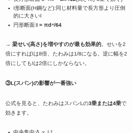
I形断面(H鋼など):同じ材料量で長方形より圧倒
的に大きいI
円形断面:
I = πd⁴/64
→
梁せい(高さ)を増やすのが最も効果的
。せいを2
倍にすればIは8倍、たわみは1/8になる。逆に幅を2
倍にしてもIは2倍にしかならない。
③L(スパン)の影響が一番強い
公式を見ると、たわみはスパンLの
3乗または4乗
で
効きます。
中央集中:δ ∝ L³