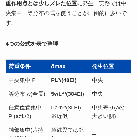
重作用点とは少しズレた位置
に発生。実務では中
央集中・等分布の式を使うことが圧倒的に多いで
す。
4つの公式を表で整理
荷重条件
δmax
発生位置
中央集中 P
PL³/(48EI)
中央
等分布 w(全長)
5wL⁴/(384EI)
中央
任意位置集中
Pa²b²/(3LEI)
中央寄り(aの
P (a≠L/2)
※近似
大きい側)
端部集中(片持
単純梁では発
─