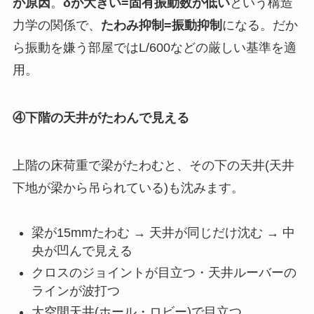
が原因
。
δが大きい=固有振動数が低い
という構造
力学の関係で、
たわみ抑制=振動抑制
になる。だか
ら振動を嫌う部屋ではL/600などの厳しい基準を適
用。
④下階の天井がたわんで見える
上階の床荷重で梁がたわむと、その下の天井(天井
下地が梁から吊られている)も沈みます。
梁が15mmたわむ → 天井が同じだけ沈む → 中
央が凹んで見える
クロスのジョイントが目立つ・天井ルーバーの
ラインが波打つ
大空間天井(ホール・ロビー)で目立つ