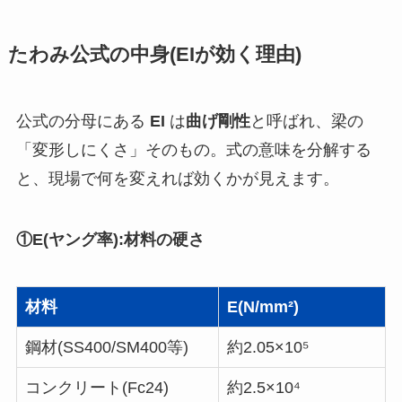
たわみ公式の中身(EIが効く理由)
公式の分母にある
EI
は
曲げ剛性
と呼ばれ、梁の
「変形しにくさ」そのもの。式の意味を分解する
と、現場で何を変えれば効くかが見えます。
①E(ヤング率):材料の硬さ
材料
E(N/mm²)
鋼材(SS400/SM400等)
約2.05×10⁵
コンクリート(Fc24)
約2.5×10⁴