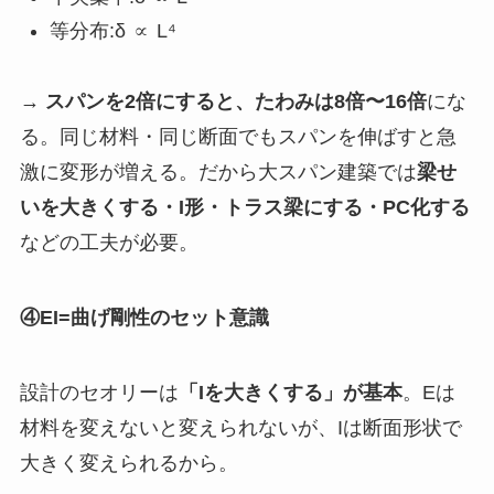
等分布:δ ∝ L⁴
→
スパンを2倍にすると、たわみは8倍〜16倍
にな
る。同じ材料・同じ断面でもスパンを伸ばすと急
激に変形が増える。だから大スパン建築では
梁せ
いを大きくする・I形・トラス梁にする・PC化する
などの工夫が必要。
④EI=曲げ剛性のセット意識
設計のセオリーは
「Iを大きくする」が基本
。Eは
材料を変えないと変えられないが、Iは断面形状で
大きく変えられるから。