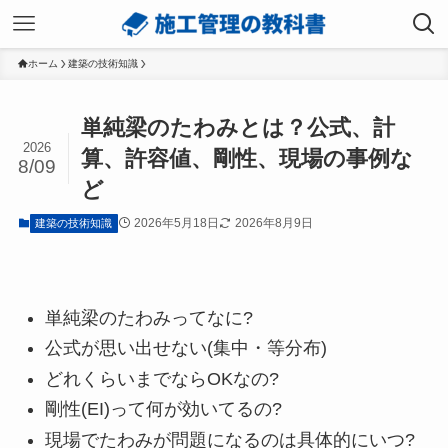
ホーム
建築の技術知識
単純梁のたわみとは？公式、計
2026
算、許容値、剛性、現場の事例な
8/09
ど
2026年5月18日
2026年8月9日
建築の技術知識
単純梁のたわみってなに?
公式が思い出せない(集中・等分布)
どれくらいまでならOKなの?
剛性(EI)って何が効いてるの?
現場でたわみが問題になるのは具体的にいつ?