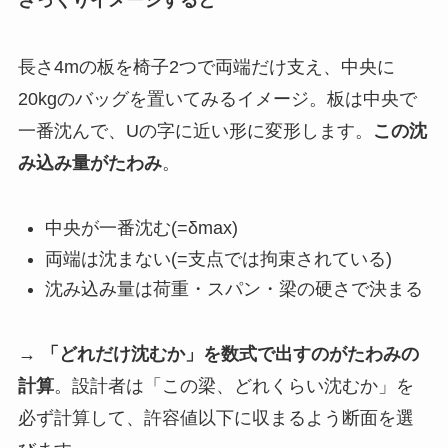
長さ4mの板を椅子2つで両端だけ支え、中央に
20kgのバッグを置いてみるイメージ。板は中央で
一番沈んで、Uの字に近い形に変形します。
この沈
み込み量がたわみ
。
中央が一番沈む(=δmax)
両端は沈まない(=支点では拘束されている)
沈み込み量は荷重・スパン・梁の硬さで決まる
→
「どれだけ沈むか」を数式で出すのがたわみの
計算
。設計者は「この梁、どれくらい沈むか」を
必ず計算して、許容値以下に収まるよう断面を選