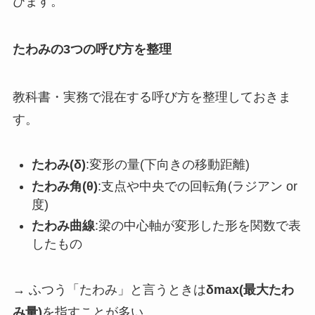
びます。
たわみの3つの呼び方を整理
教科書・実務で混在する呼び方を整理しておきま
す。
たわみ(δ)
:変形の量(下向きの移動距離)
たわみ角(θ)
:支点や中央での回転角(ラジアン or
度)
たわみ曲線
:梁の中心軸が変形した形を関数で表
したもの
→ ふつう「たわみ」と言うときは
δmax(最大たわ
み量)
を指すことが多い。