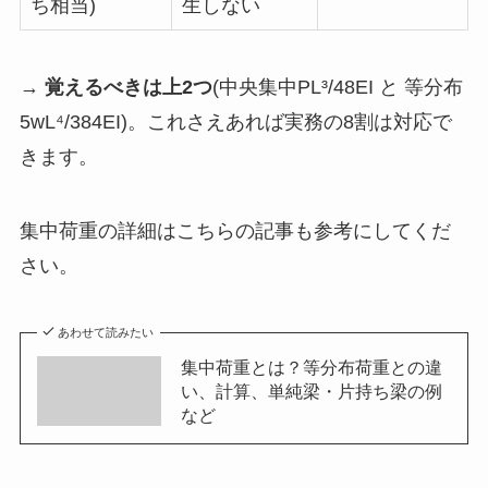
ち相当)
生しない
→
覚えるべきは上2つ
(中央集中PL³/48EI と 等分布
5wL⁴/384EI)。これさえあれば実務の8割は対応で
きます。
集中荷重の詳細はこちらの記事も参考にしてくだ
さい。
あわせて読みたい
集中荷重とは？等分布荷重との違
い、計算、単純梁・片持ち梁の例
など