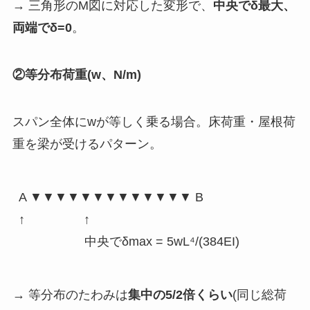
→ 三角形のM図に対応した変形で、
中央でδ最大、
両端でδ=0
。
②等分布荷重(w、N/m)
スパン全体にwが等しく乗る場合。床荷重・屋根荷
重を梁が受けるパターン。
A ▼▼▼▼▼▼▼▼▼▼▼▼▼ B

↑                 ↑

→ 等分布のたわみは
集中の5/2倍くらい
(同じ総荷