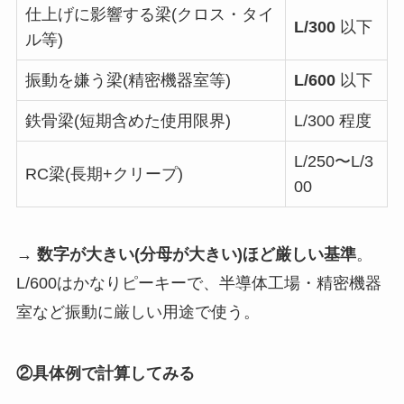
仕上げに影響する梁(クロス・タイ
L/300
以下
ル等)
振動を嫌う梁(精密機器室等)
L/600
以下
鉄骨梁(短期含めた使用限界)
L/300 程度
L/250〜L/3
RC梁(長期+クリープ)
00
→
数字が大きい(分母が大きい)ほど厳しい基準
。
L/600はかなりピーキーで、半導体工場・精密機器
室など振動に厳しい用途で使う。
②具体例で計算してみる