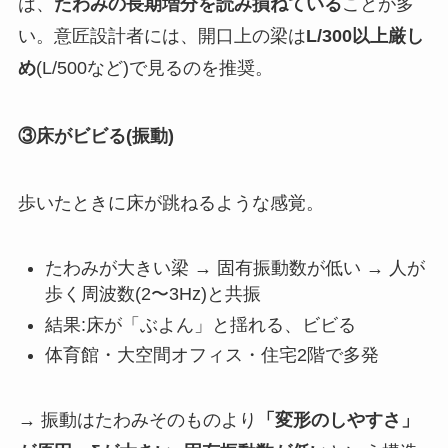
は、
たわみの長期増分を読み損ねている
ことが多
い。意匠設計者には、開口上の梁は
L/300以上厳し
め
(L/500など)で見るのを推奨。
③床がビビる(振動)
歩いたときに床が跳ねるような感覚。
たわみが大きい梁 → 固有振動数が低い → 人が
歩く周波数(2〜3Hz)と共振
結果:床が「ぶよん」と揺れる、ビビる
体育館・大空間オフィス・住宅2階で多発
→ 振動はたわみそのものより
「変形のしやすさ」