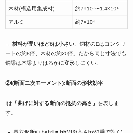
木材(構造用集成材)
約7×10³〜1.4×10⁴
アルミ
約7×10⁴
→
材料が硬いほどδは小さい
。鋼材のEはコンクリ
ートの約8倍、木材の約20倍。だから同じ寸法でも
鋼梁は木梁よりはるかに変形しにくい。
②I(断面二次モーメント):断面の形状効率
Iは
「曲げに対する断面の抵抗の高さ」
を表しま
す。
長方形断面 b×h:
I = bh³/12
(高さhが3乗で効く)