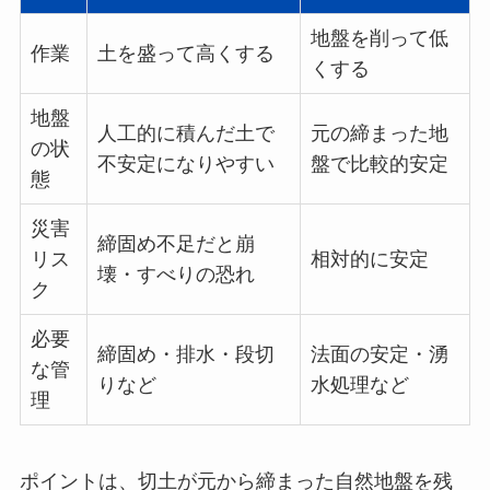
地盤を削って低
作業
土を盛って高くする
くする
地盤
人工的に積んだ土で
元の締まった地
の状
不安定になりやすい
盤で比較的安定
態
災害
締固め不足だと崩
リス
相対的に安定
壊・すべりの恐れ
ク
必要
締固め・排水・段切
法面の安定・湧
な管
りなど
水処理など
理
ポイントは、切土が元から締まった自然地盤を残