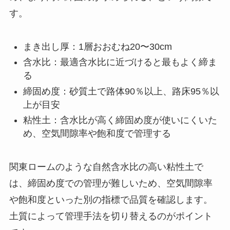
す。
まき出し厚：1層おおむね20〜30cm
含水比：最適含水比に近づけると最もよく締ま
る
締固め度：砂質土で路体90％以上、路床95％以
上が目安
粘性土：含水比が高く締固め度が使いにくいた
め、空気間隙率や飽和度で管理する
関東ロームのような自然含水比の高い粘性土で
は、締固め度での管理が難しいため、空気間隙率
や飽和度といった別の指標で品質を確認します。
土質によって管理手法を切り替えるのがポイント