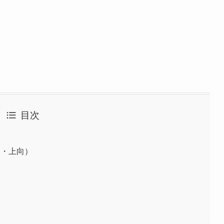
目次
向・上向）