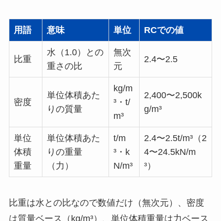
用語
意味
単位
RCでの値
水（1.0）との
無次
比重
2.4〜2.5
重さの比
元
kg/m
単位体積あた
2,400〜2,500k
密度
³・t/
りの質量
g/m³
m³
単位
単位体積あた
t/m
2.4〜2.5t/m³（2
体積
りの重量
³・k
4〜24.5kN/m
重量
（力）
N/m³
³）
比重は水との比なので数値だけ（無次元）、密度
は質量ベース（kg/m³）、単位体積重量は力ベース