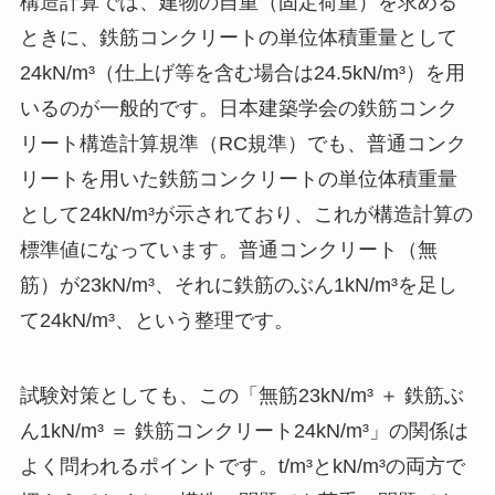
構造計算では、建物の自重（固定荷重）を求める
ときに、鉄筋コンクリートの単位体積重量として
24kN/m³（仕上げ等を含む場合は24.5kN/m³）を用
いるのが一般的です。日本建築学会の鉄筋コンク
リート構造計算規準（RC規準）でも、普通コンク
リートを用いた鉄筋コンクリートの単位体積重量
として24kN/m³が示されており、これが構造計算の
標準値になっています。普通コンクリート（無
筋）が23kN/m³、それに鉄筋のぶん1kN/m³を足し
て24kN/m³、という整理です。
試験対策としても、この「無筋23kN/m³ ＋ 鉄筋ぶ
ん1kN/m³ ＝ 鉄筋コンクリート24kN/m³」の関係は
よく問われるポイントです。t/m³とkN/m³の両方で