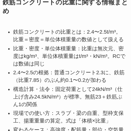
鉄筋コンクリートの比重に関する情報まと
め
鉄筋コンクリートの比重とは：2.4〜2.5t/m³。
比重＝密度＝単位体積重量の数値として扱える
比重・密度・単位体積重量：比重は無次元、密
度はkg/m³、単位体積重量はt/m³・kN/m³。RCで
は数値は同じ
2.4〜2.5の根拠：普通コンクリート2.3に、鉄筋
（比重7.85）のぶん約0.1〜0.2が加わる
構造計算・法令：固定荷重として24kN/m³（仕
上げ含み24.5kN/m³）が標準。無筋23＋鉄筋ぶ
ん1の関係
現場での使い方：スラブ・梁の自重、型枠支保
工、揚重重量の算定。式は「体積×比重」
変わるケース：高強度・配筋量・部位・空気量