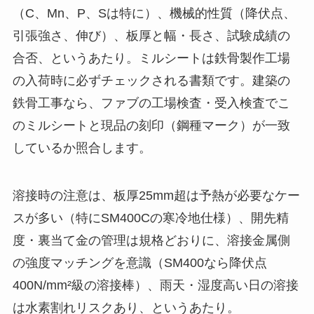
（C、Mn、P、Sは特に）、機械的性質（降伏点、
引張強さ、伸び）、板厚と幅・長さ、試験成績の
合否、というあたり。ミルシートは鉄骨製作工場
の入荷時に必ずチェックされる書類です。建築の
鉄骨工事なら、ファブの工場検査・受入検査でこ
のミルシートと現品の刻印（鋼種マーク）が一致
しているか照合します。
溶接時の注意は、板厚25mm超は予熱が必要なケー
スが多い（特にSM400Cの寒冷地仕様）、開先精
度・裏当て金の管理は規格どおりに、溶接金属側
の強度マッチングを意識（SM400なら降伏点
400N/mm²級の溶接棒）、雨天・湿度高い日の溶接
は水素割れリスクあり、というあたり。