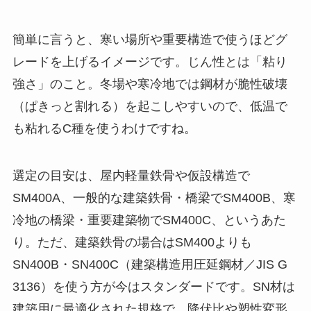
簡単に言うと、寒い場所や重要構造で使うほどグ
レードを上げるイメージです。じん性とは「粘り
強さ」のこと。冬場や寒冷地では鋼材が脆性破壊
（ぱきっと割れる）を起こしやすいので、低温で
も粘れるC種を使うわけですね。
選定の目安は、屋内軽量鉄骨や仮設構造で
SM400A、一般的な建築鉄骨・橋梁でSM400B、寒
冷地の橋梁・重要建築物でSM400C、というあた
り。ただ、建築鉄骨の場合はSM400よりも
SN400B・SN400C（建築構造用圧延鋼材／JIS G
3136）を使う方が今はスタンダードです。SN材は
建築用に最適化された規格で、降伏比や塑性変形