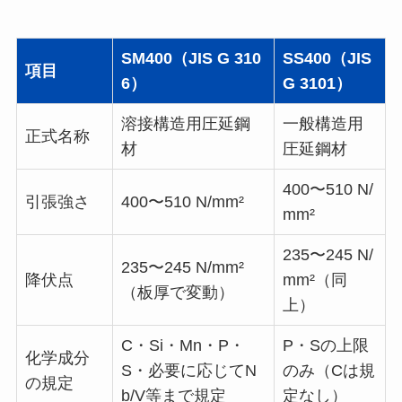
SM400（JIS G 310
SS400（JIS
項目
6）
G 3101）
溶接構造用圧延鋼
一般構造用
正式名称
材
圧延鋼材
400〜510 N/
引張強さ
400〜510 N/mm²
mm²
235〜245 N/
235〜245 N/mm²
降伏点
mm²（同
（板厚で変動）
上）
C・Si・Mn・P・
P・Sの上限
化学成分
S・必要に応じてN
のみ（Cは規
の規定
b/V等まで規定
定なし）