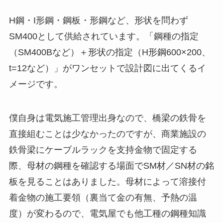
H鋼・I形鋼・鋼板・形鋼など、形状を問わず
SM400として供給されています。「鋼種の指定
（SM400Bなど）＋形状の指定（H形鋼600×200、
t=12など）」がワンセットで設計図に出てくるイ
メージです。
僕自身は電気施工管理出身なので、橋梁の鉄骨を
直接組むことは少なかったのですが、商業施設の
鉄骨梁にケーブルラックを支持金物で固定する
際、母材の鋼種を確認する場面でSM材／SN材の銘
板を見ることはありました。母材によって溶接付
着金物の施工要領（裏当て金の有無、予熱の温
度）が変わるので、電気屋でも他工種の鋼種知識