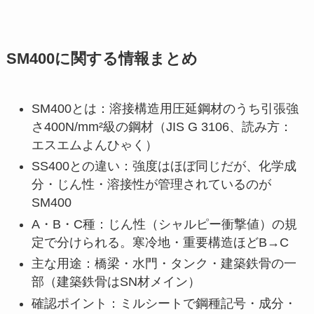
SM400に関する情報まとめ
SM400とは：溶接構造用圧延鋼材のうち引張強
さ400N/mm²級の鋼材（JIS G 3106、読み方：
エスエムよんひゃく）
SS400との違い：強度はほぼ同じだが、化学成
分・じん性・溶接性が管理されているのが
SM400
A・B・C種：じん性（シャルピー衝撃値）の規
定で分けられる。寒冷地・重要構造ほどB→C
主な用途：橋梁・水門・タンク・建築鉄骨の一
部（建築鉄骨はSN材メイン）
確認ポイント：ミルシートで鋼種記号・成分・