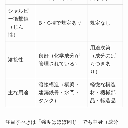
シャルピ
ー衝撃値
B・C種で規定あり
規定なし
（じん
性）
用途次第
良好（化学成分が
（成分のば
溶接性
管理されている）
らつきあ
り）
溶接構造（橋梁・
軽微な構造
主な用途
建築鉄骨・水門・
材・機械部
タンク）
品・転造品
注目すべきは「強度はほぼ同じ、でも中身（成分