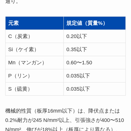
通り。
元素
規定値（質量%）
C（炭素）
0.20以下
Si（ケイ素）
0.35以下
Mn（マンガン）
0.60〜1.50
P（リン）
0.035以下
S（硫黄）
0.035以下
機械的性質（板厚16mm以下）は、降伏点または
0.2%耐力が245 N/mm²以上、引張強さが400〜510
N/mm²、伸びが18%以上（板厚により異なる）、