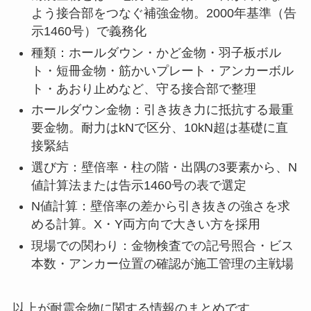
よう接合部をつなぐ補強金物。2000年基準（告
示1460号）で義務化
種類：ホールダウン・かど金物・羽子板ボル
ト・短冊金物・筋かいプレート・アンカーボル
ト・あおり止めなど、守る接合部で整理
ホールダウン金物：引き抜き力に抵抗する最重
要金物。耐力はkNで区分、10kN超は基礎に直
接緊結
選び方：壁倍率・柱の階・出隅の3要素から、N
値計算法または告示1460号の表で選定
N値計算：壁倍率の差から引き抜きの強さを求
める計算。X・Y両方向で大きい方を採用
現場での関わり：金物検査での記号照合・ビス
本数・アンカー位置の確認が施工管理の主戦場
以上が耐震金物に関する情報のまとめです。