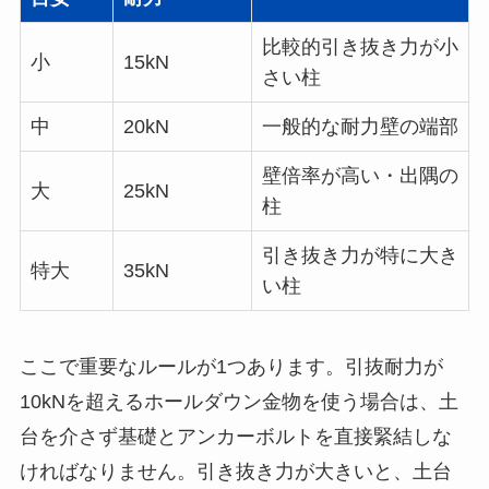
比較的引き抜き力が小
小
15kN
さい柱
中
20kN
一般的な耐力壁の端部
壁倍率が高い・出隅の
大
25kN
柱
引き抜き力が特に大き
特大
35kN
い柱
ここで重要なルールが1つあります。引抜耐力が
10kNを超えるホールダウン金物を使う場合は、土
台を介さず基礎とアンカーボルトを直接緊結しな
ければなりません。引き抜き力が大きいと、土台