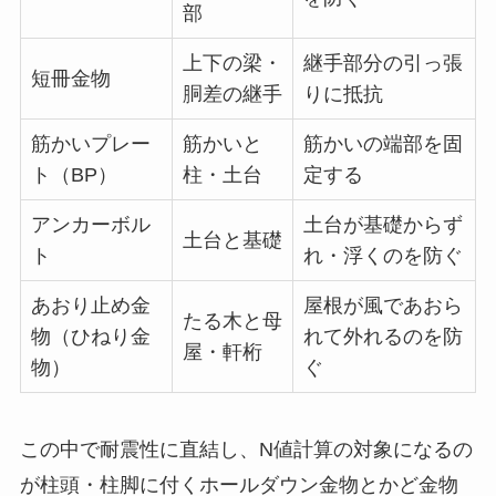
部
上下の梁・
継手部分の引っ張
短冊金物
胴差の継手
りに抵抗
筋かいプレー
筋かいと
筋かいの端部を固
ト（BP）
柱・土台
定する
アンカーボル
土台が基礎からず
土台と基礎
ト
れ・浮くのを防ぐ
あおり止め金
屋根が風であおら
たる木と母
物（ひねり金
れて外れるのを防
屋・軒桁
物）
ぐ
この中で耐震性に直結し、N値計算の対象になるの
が柱頭・柱脚に付くホールダウン金物とかど金物