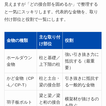
見えますが「どの接合部を固めるか」で整理する
と一気にスッキリします。代表的な金物を、取り
付け部位と役割で一覧にします。
主な取り付
金物の種類
役割
け部位
強い引き抜き力に
ホールダウン
柱と基礎／
抵抗する（最重
金物
上下階の柱
要）
かど金物（CP
柱と土台・
引き抜きに抵抗す
-L／CP-T）
梁の接合部
る一般的な金物
梁と梁／梁
横架材が抜けるの
羽子板ボルト
と桁の接合
を防ぐ