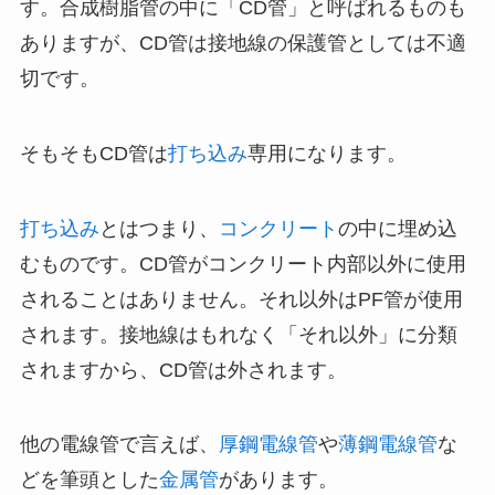
す。
合成樹脂管の中に「CD管」と呼ばれるものも
ありますが、CD管は接地線の保護管としては不適
切です。
そもそもCD管は
打ち込み
専用になります。
打ち込み
とはつまり、
コンクリート
の中に埋め込
むものです。CD管がコンクリート内部以外に使用
されることはありません。それ以外はPF管が使用
されます。接地線はもれなく「それ以外」に分類
されますから、CD管は外されます。
他の電線管で言えば、
厚鋼電線管
や
薄鋼電線管
な
どを筆頭とした
金属管
があります。