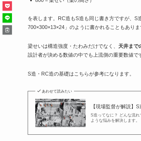
800 = 梁せい（梁の高さ）
を表します。RC造もS造も同じ書き方ですが、S
700×300×13×24」のように書かれることもあり
梁せいは構造強度・たわみだけでなく、
天井まで
設計者が決める数値の中でも上流側の重要数値で
S造・RC造の基礎はこちらが参考になります。
あわせて読みたい
【現場監督が解説】S
S造ってなに？ どんな流れ
ような悩みを解決します。 