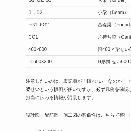
G1, G2, G3
大梁（Girder）
B1, B2
小梁（Beam）
FG1, FG2
基礎梁（Foundati
CG1
片持ち梁（Cantile
400×800
幅400 × 梁せい
H-600×200
H形鋼 せい600 
注意したいのは、表記順が「幅×せい」なのか「
梁せい
という慣例が多いですが、必ず凡例を確認
担当に伝わる情報が混乱します。
設計図・配筋図・施工図の関係性はこちらで整理