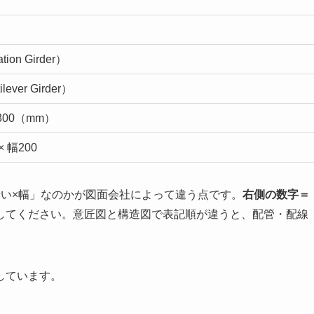
on Girder）
ver Girder）
800（mm）
× 幅200
せい×幅」なのかが図面会社によって違う点です。
右側の数字＝
してください。意匠図と構造図で表記順が違うと、配管・配線
しています。