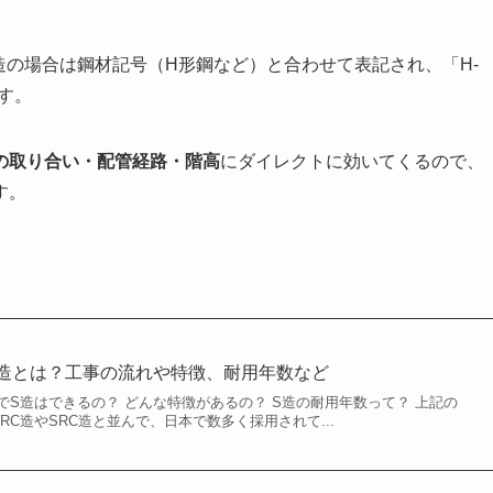
造の場合は鋼材記号（H形鋼など）と合わせて表記され、「H-
ます。
の取り合い・配管経路・階高
にダイレクトに効いてくるので、
す。
造とは？工事の流れや特徴、耐用年数など
でS造はできるの？ どんな特徴があるの？ S造の耐用年数って？ 上記の
RC造やSRC造と並んで、日本で数多く採用されて...