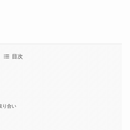
目次
取り合い