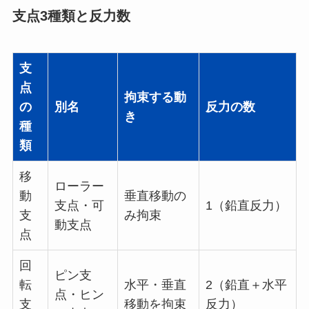
支点3種類と反力数
支
点
拘束する動
の
別名
反力の数
き
種
類
移
ローラー
動
垂直移動の
支点・可
1（鉛直反力）
支
み拘束
動支点
点
回
ピン支
転
水平・垂直
2（鉛直＋水平
点・ヒン
支
移動を拘束
反力）