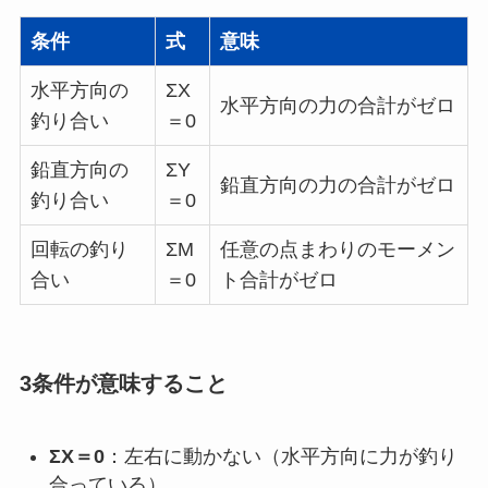
条件
式
意味
水平方向の
ΣX
水平方向の力の合計がゼロ
釣り合い
＝0
鉛直方向の
ΣY
鉛直方向の力の合計がゼロ
釣り合い
＝0
回転の釣り
ΣM
任意の点まわりのモーメン
合い
＝0
ト合計がゼロ
3条件が意味すること
ΣX＝0
：左右に動かない（水平方向に力が釣り
合っている）