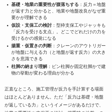
基礎・地業の重要性が腹落ちする
：反力＝地盤
が返す力と分かると、地業や地盤改良がなぜ重
要かが理解できる
仮設・支保工の検討
：型枠支保工やジャッキも
「反力を受ける支点」。どこでどれだけの力を
受けるかの感覚になる
揚重・仮置きの判断
：クレーンのアウトリガー
が地盤に与える力（と地盤が返す反力）の大き
さを意識できる
柱脚の納まり理解
：ピン柱脚か固定柱脚かで建
物の挙動が変わる理由が分かる
正直なところ、施工管理が反力を手計算する場面
はほとんどありません。ただ「反力は基礎・地盤
が返している力」というイメージがあるだけで、