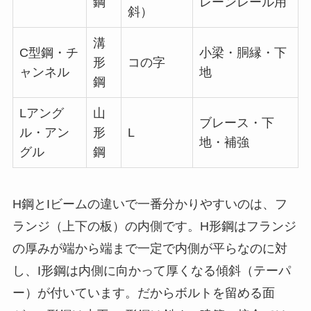
鋼
レーンレール用
斜）
溝
C型鋼・チ
小梁・胴縁・下
形
コの字
ャンネル
地
鋼
Lアング
山
ブレース・下
ル・アン
形
L
地・補強
グル
鋼
H鋼とIビームの違いで一番分かりやすいのは、フ
ランジ（上下の板）の内側です。H形鋼はフランジ
の厚みが端から端まで一定で内側が平らなのに対
し、I形鋼は内側に向かって厚くなる傾斜（テーパ
ー）が付いています。だからボルトを留める面