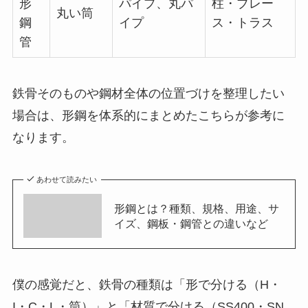
形
パイプ、丸パ
柱・ブレー
丸い筒
鋼
イプ
ス・トラス
管
鉄骨そのものや鋼材全体の位置づけを整理したい
場合は、形鋼を体系的にまとめたこちらが参考に
なります。
あわせて読みたい
形鋼とは？種類、規格、用途、サ
イズ、鋼板・鋼管との違いなど
僕の感覚だと、鉄骨の種類は「形で分ける（H・
I・C・L・筒）」と「材質で分ける（SS400・SN