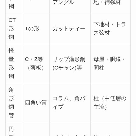
アングル
地・補強材
鋼
CT
下地材・トラ
形
Tの形
カットティー
ス弦材
鋼
軽
量
C・Z等
リップ溝形鋼
母屋・胴縁・
形
（薄板）
(Cチャン)等
間柱
鋼
角
形
コラム、角パ
柱（中低層の
四角い筒
鋼
イプ
主流）
管
円