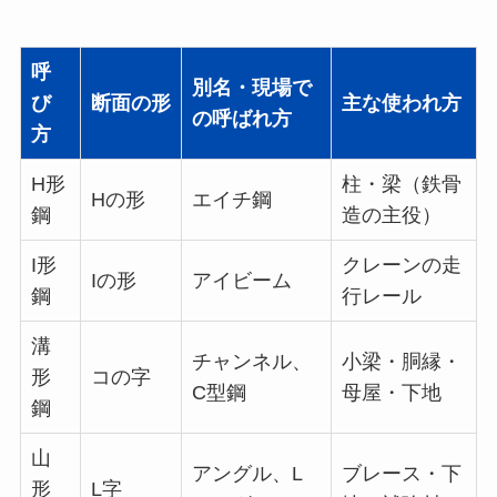
呼
別名・現場で
び
断面の形
主な使われ方
の呼ばれ方
方
H形
柱・梁（鉄骨
Hの形
エイチ鋼
鋼
造の主役）
I形
クレーンの走
Iの形
アイビーム
鋼
行レール
溝
チャンネル、
小梁・胴縁・
形
コの字
C型鋼
母屋・下地
鋼
山
アングル、L
ブレース・下
形
L字