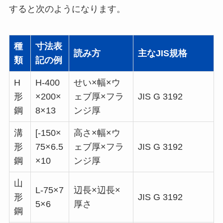
すると次のようになります。
種
寸法表
読み方
主なJIS規格
類
記の例
H
H-400
せい×幅×ウ
形
×200×
ェブ厚×フラ
JIS G 3192
鋼
8×13
ンジ厚
溝
[-150×
高さ×幅×ウ
形
75×6.5
ェブ厚×フラ
JIS G 3192
鋼
×10
ンジ厚
山
L-75×7
辺長×辺長×
形
JIS G 3192
5×6
厚さ
鋼