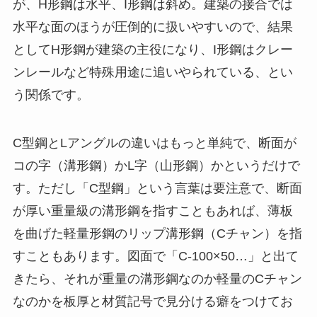
が、H形鋼は水平、I形鋼は斜め。建築の接合では
水平な面のほうが圧倒的に扱いやすいので、結果
としてH形鋼が建築の主役になり、I形鋼はクレー
ンレールなど特殊用途に追いやられている、とい
う関係です。
C型鋼とLアングルの違いはもっと単純で、断面が
コの字（溝形鋼）かL字（山形鋼）かというだけで
す。ただし「C型鋼」という言葉は要注意で、断面
が厚い重量級の溝形鋼を指すこともあれば、薄板
を曲げた軽量形鋼のリップ溝形鋼（Cチャン）を指
すこともあります。図面で「C-100×50…」と出て
きたら、それが重量の溝形鋼なのか軽量のCチャン
なのかを板厚と材質記号で見分ける癖をつけてお