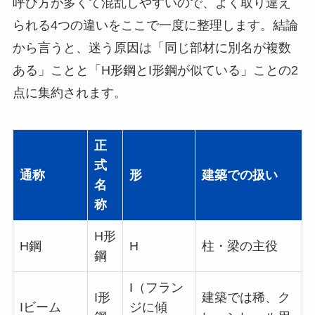
呼び方が多くて混乱しやすいので、よく取り違え
られる4つの違いをここで一度に整理します。結論
から言うと、迷う原因は「同じ部材に別名が複数
ある」ことと「H形鋼とI形鋼が似ている」ことの2
点に集約されます。
正
式
通称
形
建築での扱い
名
称
H形
H鋼
H
柱・梁の主役
鋼
I（フラン
I形
建築では稀、ク
Iビーム
ジに傾