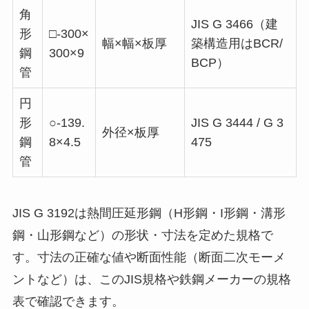
角
JIS G 3466（建
形
□-300×
幅×幅×板厚
築構造用はBCR/
鋼
300×9
BCP）
管
円
形
○-139.
JIS G 3444 / G 3
外径×板厚
鋼
8×4.5
475
管
JIS G 3192は熱間圧延形鋼（H形鋼・I形鋼・溝形
鋼・山形鋼など）の形状・寸法を定めた規格で
す。寸法の正確な値や断面性能（断面二次モーメ
ントなど）は、このJIS規格や鉄鋼メーカーの規格
表で確認できます。